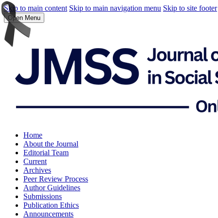
Skip to main content
Skip to main navigation menu
Skip to site footer
Open Menu
Home
About the Journal
Editorial Team
Current
Archives
Peer Review Process
Author Guidelines
Submissions
Publication Ethics
Announcements