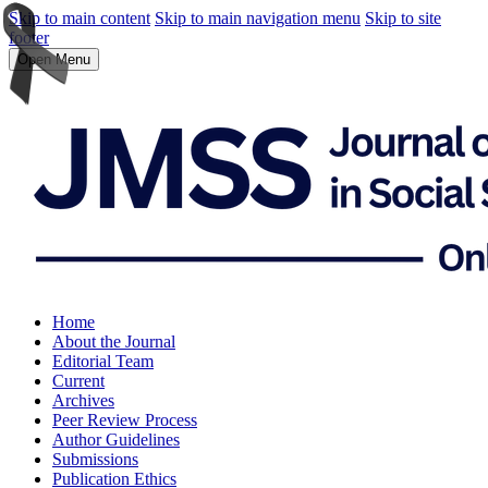
Skip to main content
Skip to main navigation menu
Skip to site
footer
Open Menu
Home
About the Journal
Editorial Team
Current
Archives
Peer Review Process
Author Guidelines
Submissions
Publication Ethics