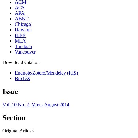
ACM
ACS
APA
ABNT
Chicago
Harvard
IEEE
MLA
Turabian
Vancouver
Download Citation
Endnote/Zotero/Mendeley (RIS)
BibTeX
Issue
Vol. 10 No. 2: May - August 2014
Section
Original Articles