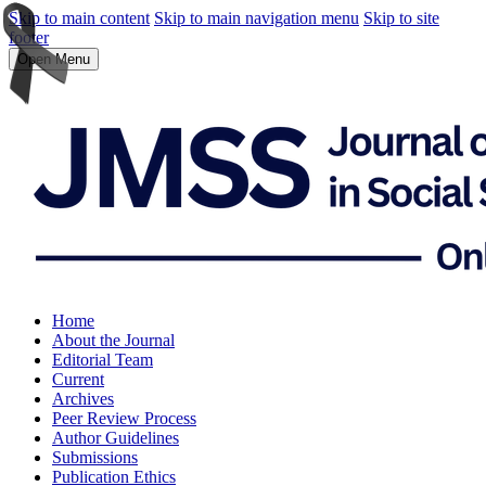
Skip to main content
Skip to main navigation menu
Skip to site
footer
Open Menu
Home
About the Journal
Editorial Team
Current
Archives
Peer Review Process
Author Guidelines
Submissions
Publication Ethics