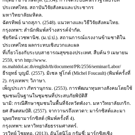
ประเทศไทย. สถาบันวิจัยสังคมและประชากร
มหาวิทยาลัยมหิดล.
ฉัตรทิพย์ นาถสุภา. (2548). แนวทางและวิธีวิจัยสังคมไทย.
กรุงเทพฯ: สำนักพิมพ์สร้างสรรค์จำกัด.
ชัยรัตน์ เวชพานิช. (ม.ป.ป.). สถานการณ์แรงงานข้ามชาติใน
ประเทศไทย ผลกระทบเชิงบวกและผล
ที่เกี่ยวโยงกับระบบสาธารณสุขของประเทศ. สืบค้น 9 เมษายน
2559, จาก http://www.
ns.mahidol.ac.th/english/th/document/PR/2556/seminar/Labor/
ธีรยุทธ์ บุญมี. (2557). มิเชล ฟูโกต์ (Michel Foucault) (พิมพ์ครั้งที่
2). กรุงเทพฯ: วิภาษา.
เพ็ญประภา ภัทรานุกรม. (2553). การพัฒนาทุนทางสังคมโดยใช้
ชุมชนเป็นฐานในชุมชนที่ประสบภัยพิบัติสึ
นามิ: กรณีศึกษาชุมชนในพื้นที่จังหวัดพังงา. มหาวิทยาลัยเกริก.
ยศ สันตสมบัติ. (2557). จากวานรถึงเทวดา: มาร์กซิสต์และมา
นุษยวิทยามาร์กซิสต์ (พิมพ์ครั้งที่ 4).
กรุงเทพฯ: มหาวิทยาลัยธรรมศาสตร์.
วรวิทย์ ไชยทอ. (2013). อันโตนิโอ กรัมชี่: มาร์กซิสเชิง