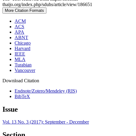
thaijo.org/index.php/sduhs/article/view/186651
More Citation Formats
ACM
ACS
APA
ABNT
Chicago
Harvard
IEEE
MLA
Turabian
Vancouver
Download Citation
Endnote/Zotero/Mendeley (RIS)
BibTeX
Issue
Vol. 13 No. 3 (2017): September - December
Section