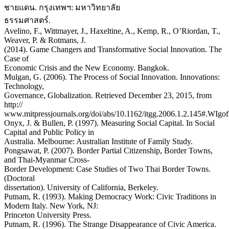
ชายแดน. กรุงเทพฯ: มหาวิทยาลัย
ธรรมศาสตร์.
Avelino, F., Wittmayer, J., Haxeltine, A., Kemp, R., O’Riordan, T.,
Weaver, P. & Rotmans, J.
(2014). Game Changers and Transformative Social Innovation. The
Case of
Economic Crisis and the New Economy. Bangkok.
Mulgan, G. (2006). The Process of Social Innovation. Innovations:
Technology,
Governance, Globalization. Retrieved December 23, 2015, from
http://
www.mitpressjournals.org/doi/abs/10.1162/itgg.2006.1.2.145#.WIgo
Onyx, J. & Bullen, P. (1997). Measuring Social Capital. In Social
Capital and Public Policy in
Australia. Melbourne: Australian Institute of Family Study.
Pongsawat, P. (2007). Border Partial Citizenship, Border Towns,
and Thai-Myanmar Cross-
Border Development: Case Studies of Two Thai Border Towns.
(Doctoral
dissertation). University of California, Berkeley.
Putnam, R. (1993). Making Democracy Work: Civic Traditions in
Modern Italy. New York, NJ:
Princeton University Press.
Putnam, R. (1996). The Strange Disappearance of Civic America.