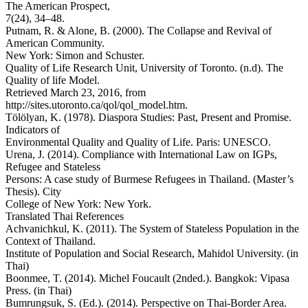
The American Prospect,
7(24), 34–48.
Putnam, R. & Alone, B. (2000). The Collapse and Revival of
American Community.
New York: Simon and Schuster.
Quality of Life Research Unit, University of Toronto. (n.d). The
Quality of life Model.
Retrieved March 23, 2016, from
http://sites.utoronto.ca/qol/qol_model.htm.
Tölölyan, K. (1978). Diaspora Studies: Past, Present and Promise.
Indicators of
Environmental Quality and Quality of Life. Paris: UNESCO.
Urena, J. (2014). Compliance with International Law on IGPs,
Refugee and Stateless
Persons: A case study of Burmese Refugees in Thailand. (Master’s
Thesis). City
College of New York: New York.
Translated Thai References
Achvanichkul, K. (2011). The System of Stateless Population in the
Context of Thailand.
Institute of Population and Social Research, Mahidol University. (in
Thai)
Boonmee, T. (2014). Michel Foucault (2nded.). Bangkok: Vipasa
Press. (in Thai)
Bumrungsuk, S. (Ed.). (2014). Perspective on Thai-Border Area.