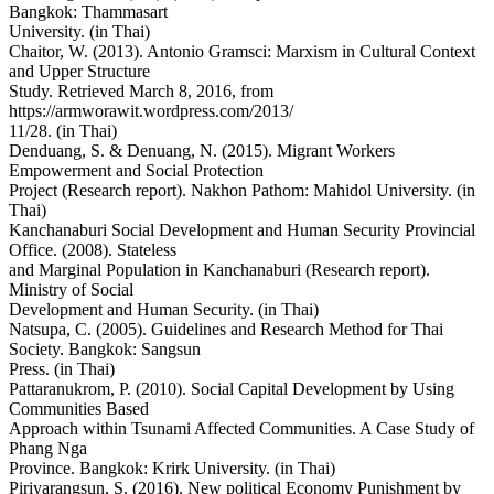
Bangkok: Thammasart
University. (in Thai)
Chaitor, W. (2013). Antonio Gramsci: Marxism in Cultural Context
and Upper Structure
Study. Retrieved March 8, 2016, from
https://armworawit.wordpress.com/2013/
11/28. (in Thai)
Denduang, S. & Denuang, N. (2015). Migrant Workers
Empowerment and Social Protection
Project (Research report). Nakhon Pathom: Mahidol University. (in
Thai)
Kanchanaburi Social Development and Human Security Provincial
Office. (2008). Stateless
and Marginal Population in Kanchanaburi (Research report).
Ministry of Social
Development and Human Security. (in Thai)
Natsupa, C. (2005). Guidelines and Research Method for Thai
Society. Bangkok: Sangsun
Press. (in Thai)
Pattaranukrom, P. (2010). Social Capital Development by Using
Communities Based
Approach within Tsunami Affected Communities. A Case Study of
Phang Nga
Province. Bangkok: Krirk University. (in Thai)
Piriyarangsun, S. (2016). New political Economy Punishment by