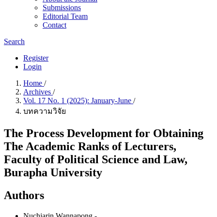
Submissions
Editorial Team
Contact
Search
Register
Login
Home
/
Archives
/
Vol. 17 No. 1 (2025): January-June
/
บทความวิจัย
The Process Development for Obtaining
The Academic Ranks of Lecturers,
Faculty of Political Science and Law,
Burapha University
Authors
Nuchjarin Wannapong
-