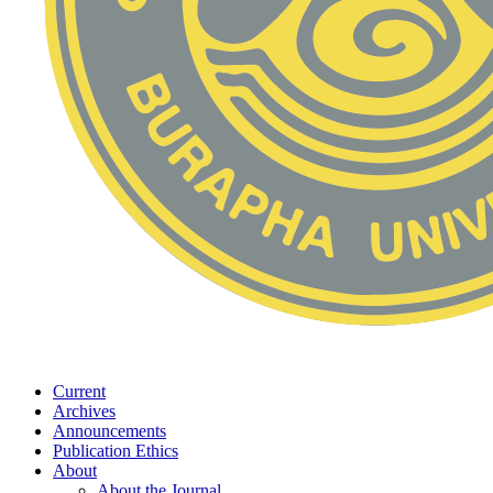
Current
Archives
Announcements
Publication Ethics
About
About the Journal