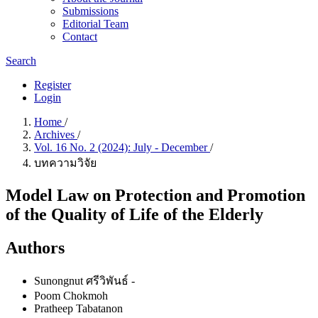
Submissions
Editorial Team
Contact
Search
Register
Login
Home
/
Archives
/
Vol. 16 No. 2 (2024): July - December
/
บทความวิจัย
Model Law on Protection and Promotion
of the Quality of Life of the Elderly
Authors
Sunongnut ศรีวิพันธ์
-
Poom Chokmoh
Pratheep Tabatanon