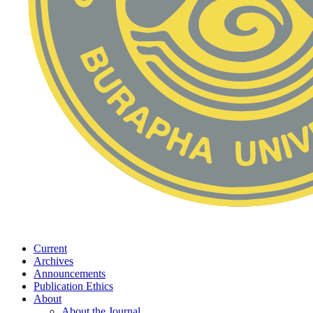
Current
Archives
Announcements
Publication Ethics
About
About the Journal