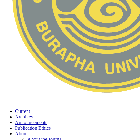
Current
Archives
Announcements
Publication Ethics
About
About the Journal