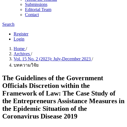
Submissions
Editorial Team
Contact
Search
Register
Login
Home
/
Archives
/
Vol. 15 No. 2 (2023): July-December 2023
/
บทความวิจัย
The Guidelines of the Government
Officials Discretion within the
Framework of Law: The Case Study of
the Entrepreneurs Assistance Measures in
the Epidemic Situation of the
Coronavirus Disease 2019