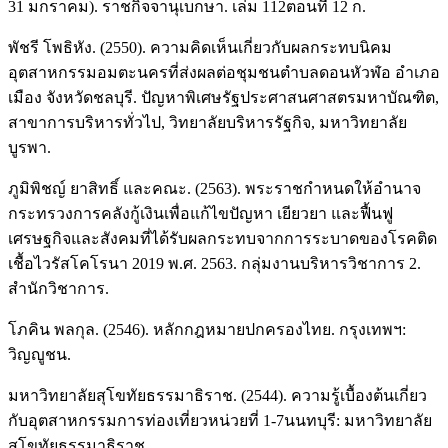
31 มกราคม). ราชกิจจานุเบกษา. เล่ม 112ตอนที่ 12 ก.
พัชรี โพธิหัง. (2550). ความคิดเห็นเกี่ยวกับผลกระทบนิคม
อุตสาหกรรมอมตะนครที่ส่งผลต่อชุมชนตำบลดอนหัวฬ่อ อำเภอ
เมือง จังหวัดชลบุรี. ปัญหาพิเศษรัฐประศาสนศาสตรมหาบัณฑิต,
สาขาการบริหารทั่วไป, วิทยาลัยบริหารรัฐกิจ, มหาวิทยาลัย
บูรพา.
ภูมิพิชญ์ ยาสิทธิ์ และคณะ. (2563). พระราชกำหนดให้อำนาจ
กระทรวงการคลังกู้เงินเพื่อแก้ไขปัญหา เยียวยา และฟื้นฟู
เศรษฐกิจและสังคมที่ได้รับผลกระทบจากการระบาดของโรคติด
เชื้อไวรัสโคโรนา 2019 พ.ศ. 2563. กลุ่มงานบริหารวิชาการ 2.
สำนักวิชาการ.
โภคิน พลกุล. (2546). หลักกฎหมายปกครองไทย. กรุงเทพฯ:
วิญญูชน.
มหาวิทยาลัยสุโขทัยธรรมาธิราช. (2544). ความรู้เบื้องต้นเกี่ยว
กับอุตสาหกรรมการท่องเที่ยวหน่วยที่ 1-7นนทบุรี: มหาวิทยาลัย
สุโขทัยธรรมาธิราช.