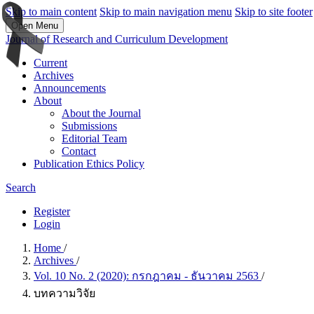
Skip to main content
Skip to main navigation menu
Skip to site footer
Open Menu
Journal of Research and Curriculum Development
Current
Archives
Announcements
About
About the Journal
Submissions
Editorial Team
Contact
Publication Ethics Policy
Search
Register
Login
Home
/
Archives
/
Vol. 10 No. 2 (2020): กรกฎาคม - ธันวาคม 2563
/
บทความวิจัย