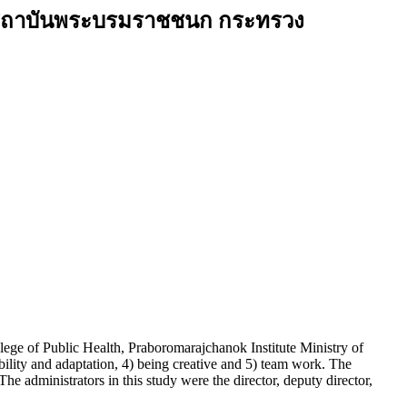
ร สถาบันพระบรมราชชนก กระทรวง
llege of Public Health, Praboromarajchanok Institute Ministry of
ility and adaptation, 4) being creative and 5) team work. The
 administrators in this study were the director, deputy director,