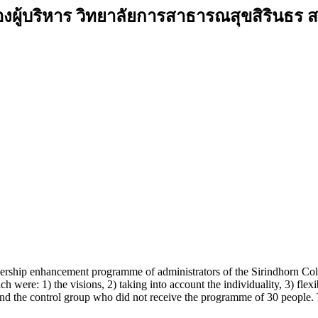
องผู้บริหาร วิทยาลัยการสาธารณสุขสิรินธ
leadership enhancement programme of administrators of the Sirindhorn Co
e: 1) the visions, 2) taking into account the individuality, 3) flexib
 the control group who did not receive the programme of 30 people. The