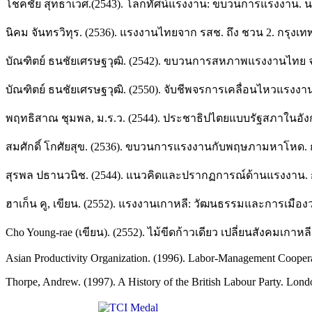
โชคชัย สุทธาเวศ.(2543). โลกทัศน์แรงงาน: ขบวนการแรงงาน. นค
นิคม จันทรวิทุร. (2536). แรงงานไทยจาก รสช. ถึง ชวน 2. กรุงเทพฯ
บัณฑิตย์ ธนชัยเศรษฐวุฒิ. (2542). ขบวนการสหภาพแรงงานไทย จาก 
บัณฑิตย์ ธนชัยเศรษฐวุฒิ. (2550). จับชีพจรการเคลื่อนไหวแรงงาน 
พฤทธิสาณ ชุมพล, ม.ร.ว. (2544). ประชาธิปไตยแบบรัฐสภาในอังกฤษ
สมศักดิ์ โกศัยสุข. (2536). ขบวนการแรงงานกับพฤษภามหาโหด. กรุ
สุรพล ปธานวนิช. (2544). แนวคิดและปรากฏการณ์ด้านแรงงาน. กรุ
ฮาเก็น คู, เขียน. (2552). แรงงานเกาหลี: วัฒนธรรมและการเมืองว่า
Cho Young-rae (เขียน). (2552). ไม้ขีดก้าวเดียว เปลี่ยนสังคมเกาหล
Asian Productivity Organization. (1996). Labor-Management Cooperat
Thorpe, Andrew. (1997). A History of the British Labour Party. Lond