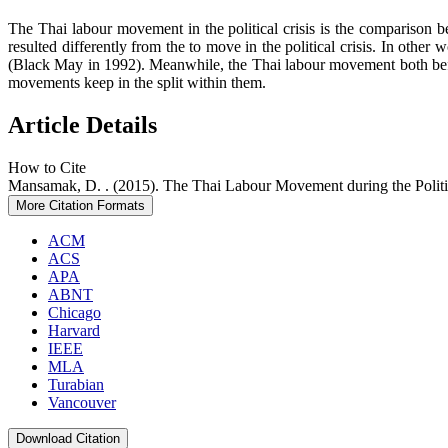
The Thai labour movement in the political crisis is the compariso
resulted differently from the to move in the political crisis. In other
(Black May in 1992). Meanwhile, the Thai labour movement both befor
movements keep in the split within them.
Article Details
How to Cite
Mansamak, D. . (2015). The Thai Labour Movement during the Politi
More Citation Formats
ACM
ACS
APA
ABNT
Chicago
Harvard
IEEE
MLA
Turabian
Vancouver
Download Citation