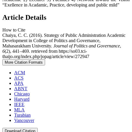
“Exellence in Acadamic, Practice, developing and public mild”
Article Details
How to Cite
Chaiya, C. C. (2016). Strategy of Public Administration Academic
Development in College of Politics and Governance,
Mahasarakham University.
Journal of Politics and Governance
,
6
(2), 441–469. retrieved from https://so03.tci-
thaijo.org/index.php/jopag/article/view/272947
More Citation Formats
ACM
ACS
APA
ABNT
Chicago
Harvard
IEEE
MLA
Turabian
Vancouver
Download Citation