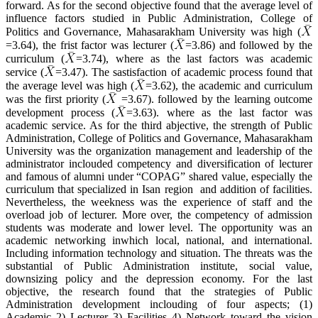
forward. As for the second objective found that the average level of
influence factors studied in Public Administration, College of
Politics and Governance, Mahasarakham University was high (
=3.64), the frist factor was lecturer (
=3.86) and followed by the
curriculum (
=3.74), where as the last factors was academic
service (
=3.47). The sastisfaction of academic process found that
the average level was high (
=3.62), the academic and curriculum
was the first priority (
=3.67). followed by the learning outcome
development process (
=3.63). where as the last factor was
academic service. As for the third abjective, the strength of Public
Administration, College of Politics and Governance, Mahasarakham
University was the organization management and leadership of the
administrator inclouded competency and diversification of lecturer
and famous of alumni under “COPAG” shared value, especially the
curriculum that specialized in Isan region and addition of facilities.
Nevertheless, the weekness was the experience of staff and the
overload job of lecturer. More over, the competency of admission
students was moderate and lower level. The opportunity was an
academic networking inwhich local, national, and international.
Including information technology and situation. The threats was the
substantial of Public Administration institute, social value,
downsizing policy and the depression economy. For the last
objective, the research found that the strategies of Public
Administration development inclouding of four aspects; (1)
Academic 2) Lecturer 3) Facilities 4) Network toward the vision