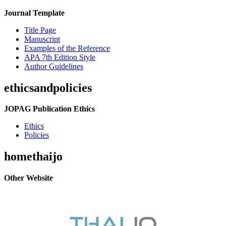
Journal Template
Title Page
Manuscript
Examples of the Reference
APA 7th Edition Style
Author Guidelines
ethicsandpolicies
JOPAG Publication Ethics
Ethics
Policies
homethaijo
Other Website