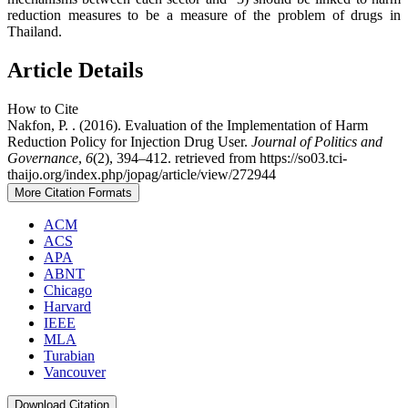
reduction measures to be a measure of the problem of drugs in
Thailand.
Article Details
How to Cite
Nakfon, P. . (2016). Evaluation of the Implementation of Harm
Reduction Policy for Injection Drug User.
Journal of Politics and
Governance
,
6
(2), 394–412. retrieved from https://so03.tci-
thaijo.org/index.php/jopag/article/view/272944
More Citation Formats
ACM
ACS
APA
ABNT
Chicago
Harvard
IEEE
MLA
Turabian
Vancouver
Download Citation