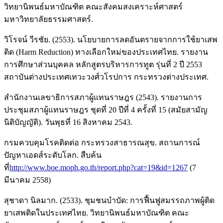
วิทยานิพนธ์มหาบัณฑิต คณะสังคมสงเคราะห์ศาสตร์
มหาวิทยาลัยธรรมศาสตร์.
วิโรจน์ วีรชัย. (2553). นโยบายการลดอันตรายจากการใช้ยาเสพ
ติด (Harm Reduction) ทางเลือกใหม่ของประเทศไทย. รายงาน
การศึกษาส่วนบุคคล หลักสูตรบริหารการทูต รุ่นที่ 2 ปี 2553
สถาบันต่างประเทศเทวะวงศ์วโรปการ กระทรวงต่างประเทศ.
สำนักงานเลขาธิการสภาผู้แทนราษฎร (2543). รายงานการ
ประชุมสภาผู้แทนราษฎร ชุดที่ 20 ปีที่ 4 ครั้งที่ 15 (สมัยสามัญ
นิติบัญญัติ). วันพุธที่ 16 สิงหาคม 2543.
กรมควบคุมโรคติดต่อ กระทรวงสาธารณสุข. สถานการณ์
ปัญหาเอดส์ระดับโลก. สืบค้น
ที่
http://www.boe.moph.go.th/report.php?cat=19&id=1267
(7
มีนาคม 2558)
สุชาดา นิลมาก. (2533). ชุมชนบำบัด: การฟื้นฟูสมรรถภาพผู้ติด
ยาเสพติดในประเทศไทย. วิทยานิพนธ์มหาบัณฑิต คณะ