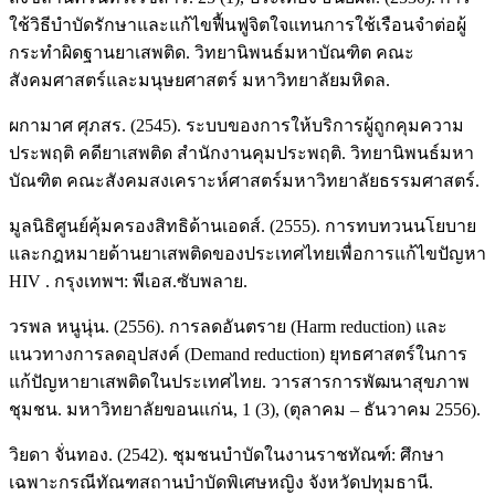
ใช้วิธีบำบัดรักษาและแก้ไขฟื้นฟูจิตใจแทนการใช้เรือนจำต่อผู้
กระทำผิดฐานยาเสพติด. วิทยานิพนธ์มหาบัณฑิต คณะ
สังคมศาสตร์และมนุษยศาสตร์ มหาวิทยาลัยมหิดล.
ผกามาศ ศุภสร. (2545). ระบบของการให้บริการผู้ถูกคุมความ
ประพฤติ คดียาเสพติด สำนักงานคุมประพฤติ. วิทยานิพนธ์มหา
บัณฑิต คณะสังคมสงเคราะห์ศาสตร์มหาวิทยาลัยธรรมศาสตร์.
มูลนิธิศูนย์คุ้มครองสิทธิด้านเอดส์. (2555). การทบทวนนโยบาย
และกฎหมายด้านยาเสพติดของประเทศไทยเพื่อการแก้ไขปัญหา
HIV . กรุงเทพฯ: พีเอส.ซับพลาย.
วรพล หนูนุ่น. (2556). การลดอันตราย (Harm reduction) และ
แนวทางการลดอุปสงค์ (Demand reduction) ยุทธศาสตร์ในการ
แก้ปัญหายาเสพติดในประเทศไทย. วารสารการพัฒนาสุขภาพ
ชุมชน. มหาวิทยาลัยขอนแก่น, 1 (3), (ตุลาคม – ธันวาคม 2556).
วิยดา จั่นทอง. (2542). ชุมชนบำบัดในงานราชทัณฑ์: ศึกษา
เฉพาะกรณีทัณฑสถานบำบัดพิเศษหญิง จังหวัดปทุมธานี.