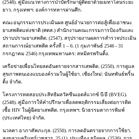
(2548). คู่มือแนวทางการบำบัดรักษาผู้ติดยาด้วยเมทาโดนระยะ
ยาว. กรุงเทพฯ: องค์การทหารผ่านศึก.
คณะอนุกรรมการประเมินผล ศูนย์อำนวยการต่อสู้เพื่อเอาชนะ
ยาเสพติดแห่งชาติ (ศตส.) สำนักงานคณะกรรมการป้องกันและ
ปราบปรามยาเสพติด. (2547). สรุปรายงานผลการสำรวจประเมิน
สถานการณ์ยาเสพติด ครั้งที่ 1 – 6. (1 กุมภาพันธ์ 2546 - 31
กรกฎาคม 2546) กรุงเทพมหานคร: สหมิตรพรินติ้ง.
เครือข่ายเพื่อนไทยลดอันตรายจากสารเสพติด. (2550). การดูแล
สุขภาพตนเองแบบองค์รวมในผู้ใช้ยา. เชียงใหม่: นันทพันธ์พริ้น
ติ้ง จำกัด.
โครงการทดสอบประสิทธิผลวัคซีนเอดส์แวกซ์ บี/อี (BVEG).
(2548). คู่มือการให้คำปรึกษาเพื่อลดพฤติกรรมเสี่ยงต่อการติด
เชื้อ HIV ในผู้ฉีดยาเสพติด. กรุงเทพฯ: นิวธรรมดาการพิมพ์
(ประเทศไทย) จำกัด.
นวลตา อาภาคัพภะกุล. (2550). การลดอันตรายจากการใช้ยา.
สงขลานครินทร์เวชสาร. 25 (1), ประเทือง ธนิยผล. (2530). การ