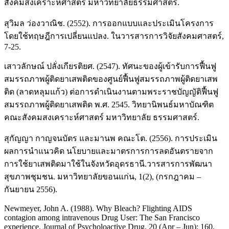
สังคมสงเคราะห์ศาสตร์ มหาวิทยาลัยธรรมศาสตร์.
สุวิมล ว่องวาณิช. (2552). การออกแบบและประเมินโครงการ
โดยใช้ทฤษฎีการเปลี่ยนแปลง. ในวารสารการวิจัยสังคมศาสตร์,
7-25.
เสาวลักษณ์ ปลั่งเกียรติยศ. (2547). ทัศนะของผู้เข้ารับการฟื้นฟู
สมรรถภาพผู้ติดยาเสพติดของศูนย์ฟื้นฟูสมรรถภาพผู้ติดยาเสพ
ติด (ลาดหลุมแก้ว) ต่อการดำเนินงานตามพระราชบัญญัติฟื้นฟู
สมรรถภาพผู้ติดยาเสพติด พ.ศ. 2545. วิทยานิพนธ์มหาบัณฑิต
คณะสังคมสงเคราะห์ศาสตร์ มหาวิทยาลัย ธรรมศาสตร์.
สุกัญญา กาญจนบัตร และมานพ คณะโต. (2556). การประเมิน
ผลการนำแนวคิด นโยบายและมาตรการการลดอันตรายจาก
การใช้ยาเสพติดมาใช้ในจังหวัดอุดรธานี.วารสารการพัฒนา
สุขภาพชุมชน. มหาวิทยาลัยขอนแก่น, 1(2), (กรกฎาคม –
กันยายน 2556).
Newmeyer, John A. (1988). Why Bleach? Flighting AIDS
contagion among intravenous Drug User: The San Francisco
experience. Journal of Psycholoactive Drug. 20 (Apr – Jun): 160.