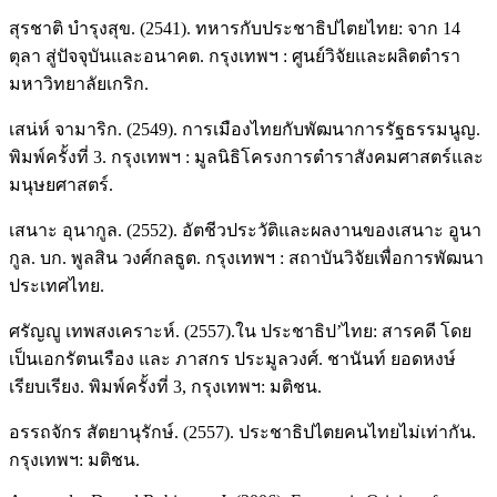
สุรชาติ บำรุงสุข. (2541). ทหารกับประชาธิปไตยไทย: จาก 14
ตุลา สู่ปัจจุบันและอนาคต. กรุงเทพฯ : ศูนย์วิจัยและผลิตตำรา
มหาวิทยาลัยเกริก.
เสน่ห์ จามาริก. (2549). การเมืองไทยกับพัฒนาการรัฐธรรมนูญ.
พิมพ์ครั้งที่ 3. กรุงเทพฯ : มูลนิธิโครงการตำราสังคมศาสตร์และ
มนุษยศาสตร์.
เสนาะ อุนากูล. (2552). อัตชีวประวัติและผลงานของเสนาะ อูนา
กูล. บก. พูลสิน วงศ์กลธูต. กรุงเทพฯ : สถาบันวิจัยเพื่อการพัฒนา
ประเทศไทย.
ศรัญญู เทพสงเคราะห์. (2557).ใน ประชาธิป’ไทย: สารคดี โดย
เป็นเอกรัตนเรือง และ ภาสกร ประมูลวงศ์. ชานันท์ ยอดหงษ์
เรียบเรียง. พิมพ์ครั้งที่ 3, กรุงเทพฯ: มติชน.
อรรถจักร สัตยานุรักษ์. (2557). ประชาธิปไตยคนไทยไม่เท่ากัน.
กรุงเทพฯ: มติชน.