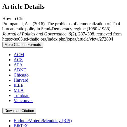
Article Details
How to Cite
Prompanjai, A. . (2016). The problems of democratization of Thai
bureaucratic polity in Semi-Democracy regime (1980 -1988).
Journal of Politics and Governance
,
6
(2), 287–308. retrieved from
https://so03.tci-thaijo.org/index.php/jopag/article/view/272894
More Citation Formats
ACM
ACS
APA
ABNT
Chicago
Harvard
IEEE
MLA
Turabian
Vancouver
Download Citation
Endnote/Zotero/Mendeley (RIS)
BibTeX