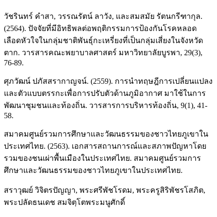
วัชรินทร์ คำสา, วรรณรัตน์ ลาวัง, และสมสมัย รัตนกรีฑากุล.
(2564). ปัจจัยที่มีอิทธิพลต่อพฤติกรรมการป้องกันโรคหลอด
เลือดหัวใจในกลุ่มชาติพันธุ์กะเหรี่ยงที่เป็นกลุ่มเสี่ยงในจังหวัด
ตาก. วารสารคณะพยาบาลศาสตร์ มหาวิทยาลัยบูรพา, 29(3),
76-89.
ศุภวัฒน์ ปภัสสรากาญจน์. (2559). การนำทฤษฎีการเปลี่ยนแปลง
และตัวแบบตรรกะเพื่อการปรับตัวด้านภูมิอากาศ มาใช้ในการ
พัฒนาชุมชนและท้องถิ่น. วารสารการบริหารท้องถิ่น, 9(1), 41-
58.
สมาคมศูนย์รวมการศึกษาและวัฒนธรรมของชาวไทยภูเขาใน
ประเทศไทย. (2563). เอกสารสถานการณ์และสภาพปัญหาโดย
รวมของชนเผ่าพื้นเมืองในประเทศไทย. สมาคมศูนย์รวมการ
ศึกษาและวัฒนธรรมของชาวไทยภูเขาในประเทศไทย.
สราวุฒย์ วิจิตรปัญญา, พระศรีพัชโรดม, พระครูสิริพัชรโสภิต,
พระปลัดธนเดช สมจิตฺโตพระมนูศักดิ์