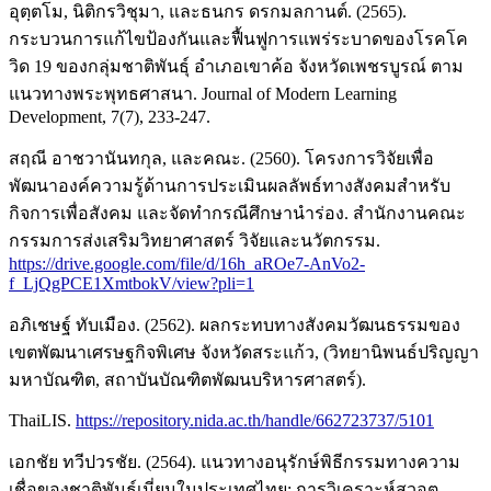
อุตฺตโม, นิติกรวิชุมา, และธนกร ดรกมลกานต์. (2565).
กระบวนการแก้ไขป้องกันและฟื้นฟูการแพร่ระบาดของโรคโค
วิด 19 ของกลุ่มชาติพันธุ์ อำเภอเขาค้อ จังหวัดเพชรบูรณ์ ตาม
แนวทางพระพุทธศาสนา. Journal of Modern Learning
Development, 7(7), 233-247.
สฤณี อาชวานันทกุล, และคณะ. (2560). โครงการวิจัยเพื่อ
พัฒนาองค์ความรู้ด้านการประเมินผลลัพธ์ทางสังคมสำหรับ
กิจการเพื่อสังคม และจัดทำกรณีศึกษานำร่อง. สำนักงานคณะ
กรรมการส่งเสริมวิทยาศาสตร์ วิจัยและนวัตกรรม.
https://drive.google.com/file/d/16h_aROe7-AnVo2-
f_LjQgPCE1XmtbokV/view?pli=1
อภิเชษฐ์ ทับเมือง. (2562). ผลกระทบทางสังคมวัฒนธรรมของ
เขตพัฒนาเศรษฐกิจพิเศษ จังหวัดสระแก้ว, (วิทยานิพนธ์ปริญญา
มหาบัณฑิต, สถาบันบัณฑิตพัฒนบริหารศาสตร์).
ThaiLIS.
https://repository.nida.ac.th/handle/662723737/5101
เอกชัย ทวีปวรชัย. (2564). แนวทางอนุรักษ์พิธีกรรมทางความ
เชื่อของชาติพันธุ์เมี่ยนในประเทศไทย: การวิเคราะห์สวอต.