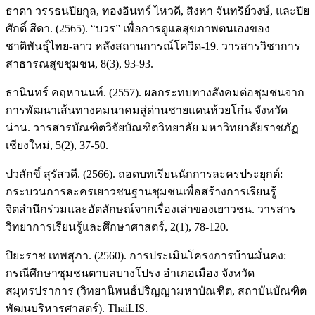
ธาดา วรรธนปิยกุล, ทองอินทร์ ไหวดี, สิงหา จันทริย์วงษ์, และปิย
ศักดิ์ สีดา. (2565). “บวร” เพื่อการดูแลสุขภาพตนเองของ
ชาติพันธุ์ไทย-ลาว หลังสถานการณ์โควิด-19. วารสารวิชาการ
สาธารณสุขชุมชน, 8(3), 93-93.
ธานินทร์ คฤหานนท์. (2557). ผลกระทบทางสังคมต่อชุมชนจาก
การพัฒนาเส้นทางคมนาคมสู่ด่านชายแดนห้วยโก๋น จังหวัด
น่าน. วารสารบัณฑิตวิจัยบัณฑิตวิทยาลัย มหาวิทยาลัยราชภัฏ
เชียงใหม่, 5(2), 37-50.
ปวลักขิ์ สุรัสวดี. (2566). ถอดบทเรียนนักการละครประยุกต์:
กระบวนการละครเยาวชนฐานชุมชนเพื่อสร้างการเรียนรู้
จิตสำนึกร่วมและอัตลักษณ์จากเรื่องเล่าของเยาวชน. วารสาร
วิทยาการเรียนรู้และศึกษาศาสตร์, 2(1), 78-120.
ปิยะราช เทพสุภา. (2560). การประเมินโครงการบ้านมั่นคง:
กรณีศึกษาชุมชนตาบลบางโปรง อำเภอเมือง จังหวัด
สมุทรปราการ (วิทยานิพนธ์ปริญญามหาบัณฑิต, สถาบันบัณฑิต
พัฒนบริหารศาสตร์). ThaiLIS.