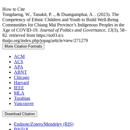
How to Cite
Tongdaeng, W., Tanakit, P. ., & Duangamphai, A. . (2023). The
Competency of Ethnic Children and Youth to Build Well-Being
Communities for Chiang Mai Province’s Indigenous Peoples in the
Age of COVID-19.
Journal of Politics and Governance
,
13
(3), 58–
82. retrieved from https://so03.tci-
thaijo.org/index.php/jopag/article/view/271279
More Citation Formats
ACM
ACS
APA
ABNT
Chicago
Harvard
IEEE
MLA
Turabian
Vancouver
Download Citation
Endnote/Zotero/Mendeley (RIS)
BibTeX