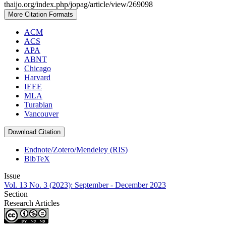
thaijo.org/index.php/jopag/article/view/269098
More Citation Formats
ACM
ACS
APA
ABNT
Chicago
Harvard
IEEE
MLA
Turabian
Vancouver
Download Citation
Endnote/Zotero/Mendeley (RIS)
BibTeX
Issue
Vol. 13 No. 3 (2023): September - December 2023
Section
Research Articles