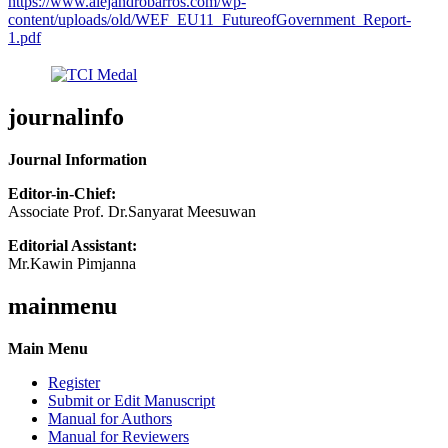
https://www.alejandrobarros.com/wp-
content/uploads/old/WEF_EU11_FutureofGovernment_Report-
1.pdf
journalinfo
Journal Information
Editor-in-Chief:
Associate Prof. Dr.Sanyarat Meesuwan
Editorial Assistant:
Mr.Kawin Pimjanna
mainmenu
Main Menu
Register
Submit or Edit Manuscript
Manual for Authors
Manual for Reviewers