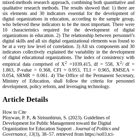
mixed-methods research approach, combining both quantitative and
qualitative research methods. The results showed that: 1) there are
six elements and 30 indicators essential for the development of
digital organizations in education, according to the sample group,
who believed these indicators to be the most important. There were
10 characteristics required for the development of digital
organizations in education. 2) The relationship between personnel’s
digital skills and all six digital organizational elements was found to
be at a very low level of correlation. 3) All six components and 30
indicators collectively explained the variability in the development
of digital educational organizations. The index of consistency with
2
2
empirical data comprised of X
=1039.415, df = 558, X
/ df =
1.863, P-value = 0.368, CFI = 0.953, TLI = 0.965, RMSEA =
0.054, SRMR = 0.061. 4) The Office of the Permanent Secretary,
Ministry of Education, shall follow the criteria for personnel
development, policy reform, and leveraging technology.
Article Details
How to Cite
Ploywan, P. P., & Sirisunhirun, S. (2023). Guidelines of
Development for Public Management toward the Digital
Organization for Education Support .
Journal of Politics and
Governance
,
13
(3), 38–57. retrieved from https://so03.tci-