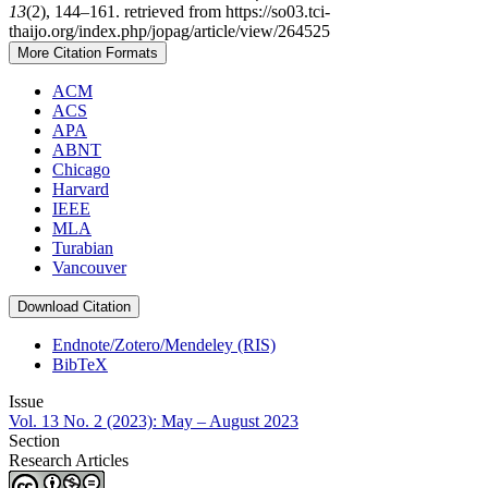
13
(2), 144–161. retrieved from https://so03.tci-
thaijo.org/index.php/jopag/article/view/264525
More Citation Formats
ACM
ACS
APA
ABNT
Chicago
Harvard
IEEE
MLA
Turabian
Vancouver
Download Citation
Endnote/Zotero/Mendeley (RIS)
BibTeX
Issue
Vol. 13 No. 2 (2023): May – August 2023
Section
Research Articles