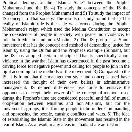
Political ideology of the "Islamic State" between the Prophet
Muhammad and the IS. 4) To study the concepts of the IS that
changed from the Prophet Muhammad and 5) To study the impact of
IS concept to Thai society. The results of study found that 1) The
reality of Islamic rule is the state was formed during the Prophet
Mohammed's reign which used the Medina Constitution to accept
the coexistence of people in society with peace, non-violence, to
rule both Muslim and non-Muslim. 2) The IS group is a Sunni
movement that has the concept and method of demanding justice for
Islam by using the Qur'an and the Prophet's example (Sunnah), but
the IS has adopted certain principles That is specifically about
violence in the war that Islam has experienced in the past become a
driving force for negative power and calling for people to join in the
fight according to the methods of the movement. 3) Compared to the
IS, it is found that the management style and concepts used have
increased the thought of their own beliefs in administrative
management. IS denied differences use force to enslave the
opponents to accept their power. 4) The conceptual methods used
during the Prophet's time are considered peaceful and full of mutual
cooperation between Muslims and non-Muslims, but for the
movement's groups, it is forcing people to be under Commanding
and oppressing the people, causing conflicts and wars. 5) The idea
of establishing the Islamic State in the movement has resulted in the
fear of Islam. As a result, many areas in Thailand are anti-Islam.