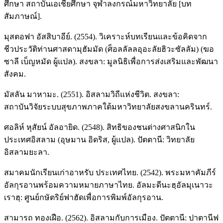
ศึกษา สถาบันเอเชียศึกษา จุฬาลงกรณ์มหาวิทยาลัย [บท
สัมภาษณ์].
มุสตอฟา อัสสิบาอีย์. (2554). วิเคราะห์บทเรียนและข้อคิดจาก
ชีวประวัติท่านศาสดามุฮัมมัด (ศ็อลลัลลอุอะลัยฮิวะซัลลัม) (ฆอ
ซาลี เบ็ญหมัด ผู้แปล). สงขลา: มูลนิธิเพื่อการส่งเสริมและพัฒนา
สังคม.
มัสลัน มาหามะ. (2551). อิสลามวิถีแห่งชีวิต. สงขลา:
สถาบันวิจัยระบบสุขภาพภาคใต้มหาวิทยาลัยสงขลานครินทร์.
ศอลิห์ หุสัยน์ อัลอายิด. (2548). สิทธิของชนต่างศาสนิกใน
ประเทศอิสลาม (อุษมาน อิดริส, ผู้แปล). ปัตตานี: วิทยาลัย
อิสลามยะลา.
สมาคมนักเรียนเก่าอาหรับ ประเทศไทย. (2542). พระมหาคัมภีร์
อัลกุรอานพร้อมความหมายภาษาไทย. อัลมะดีนะฮฺอัลมุเนาวะ
เราฮฺ: ศูนย์กษัตริย์ฟาฮัดเพื่อการพิมพ์อัลกุรอาน.
สามารถ ทองเฝือ. (2562). อิสลามกับการเมือง. ปัตตานี: ปาตานีฟ