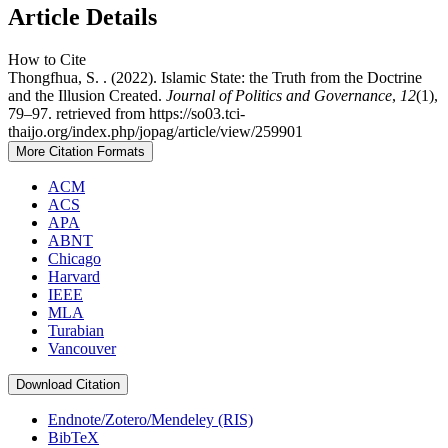
Article Details
How to Cite
Thongfhua, S. . (2022). Islamic State: the Truth from the Doctrine
and the Illusion Created.
Journal of Politics and Governance
,
12
(1),
79–97. retrieved from https://so03.tci-
thaijo.org/index.php/jopag/article/view/259901
More Citation Formats
ACM
ACS
APA
ABNT
Chicago
Harvard
IEEE
MLA
Turabian
Vancouver
Download Citation
Endnote/Zotero/Mendeley (RIS)
BibTeX