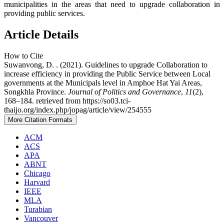
municipalities in the areas that need to upgrade collaboration in
providing public services.
Article Details
How to Cite
Suwanvong, D. . (2021). Guidelines to upgrade Collaboration to
increase efficiency in providing the Public Service between Local
governments at the Municipals level in Amphoe Hat Yai Areas,
Songkhla Province.
Journal of Politics and Governance
,
11
(2),
168–184. retrieved from https://so03.tci-
thaijo.org/index.php/jopag/article/view/254555
More Citation Formats
ACM
ACS
APA
ABNT
Chicago
Harvard
IEEE
MLA
Turabian
Vancouver