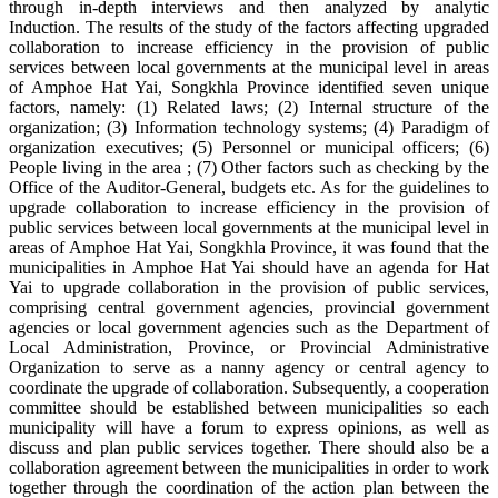
through in-depth interviews and then analyzed by analytic
Induction. The results of the study of the factors affecting upgraded
collaboration to increase efficiency in the provision of public
services between local governments at the municipal level in areas
of Amphoe Hat Yai, Songkhla Province identified seven unique
factors, namely: (1) Related laws; (2) Internal structure of the
organization; (3) Information technology systems; (4) Paradigm of
organization executives; (5) Personnel or municipal officers; (6)
People living in the area ; (7) Other factors such as checking by the
Office of the Auditor-General, budgets etc. As for the guidelines to
upgrade collaboration to increase efficiency in the provision of
public services between local governments at the municipal level in
areas of Amphoe Hat Yai, Songkhla Province, it was found that the
municipalities in Amphoe Hat Yai should have an agenda for Hat
Yai to upgrade collaboration in the provision of public services,
comprising central government agencies, provincial government
agencies or local government agencies such as the Department of
Local Administration, Province, or Provincial Administrative
Organization to serve as a nanny agency or central agency to
coordinate the upgrade of collaboration. Subsequently, a cooperation
committee should be established between municipalities so each
municipality will have a forum to express opinions, as well as
discuss and plan public services together. There should also be a
collaboration agreement between the municipalities in order to work
together through the coordination of the action plan between the