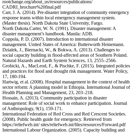
rootchange.org/about_us/resources/publications/
CADRI_brochure%20final.pdf
Carr, J. A. (2014). Pre-disaster integration of community emergency
response teams within local emergency management system.
(Master thesis). North Dakota State University, Fargo.
North Dakota.Carter, W. N. (1991). Disaster management: A
disaster management’s handbook. Manila: ADB.
Coppola, P. D. (2007). Introduction to international disaster
management. United States of America: Butterworth Heinemann.
Dzialek, J., Biernacki, W., & Bokwa, A. (2013). Challenges to
social capacity building in flood-affected areas of Southern Poland.
Natural Hazards and Earth System Sciences, 13, 2555–2566.
Grobicki, A., MacLeod, F., & Pischke, F. (2015). Integrated policies
and practices for flood and drought risk management. Water Policy,
17, 180-194.
Hartwig, et al. (2008). Hospital management in the context of health
sector reform: A planning model in Ethiopia. International Journal of
Health Planning and Management, 23, 203–218.
Hossain, A. (2013). Community participation in disaster
management: Role of social work to enhance participation. Journal
of Anthropology, 9(1), 159-171.
International Federation of Red Cross and Red Crescent Societies.
(2008). Public health guide for emergency. Retrieved from
https://reliefweb.int/ sites/reliefweb.int/files/resources/Forward.pdf
International Labour Organization. (2005). Capacity building and