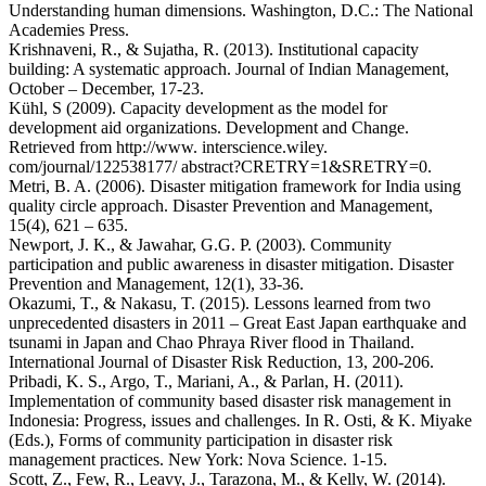
Understanding human dimensions. Washington, D.C.: The National
Academies Press.
Krishnaveni, R., & Sujatha, R. (2013). Institutional capacity
building: A systematic approach. Journal of Indian Management,
October – December, 17-23.
Kühl, S (2009). Capacity development as the model for
development aid organizations. Development and Change.
Retrieved from http://www. interscience.wiley.
com/journal/122538177/ abstract?CRETRY=1&SRETRY=0.
Metri, B. A. (2006). Disaster mitigation framework for India using
quality circle approach. Disaster Prevention and Management,
15(4), 621 – 635.
Newport, J. K., & Jawahar, G.G. P. (2003). Community
participation and public awareness in disaster mitigation. Disaster
Prevention and Management, 12(1), 33-36.
Okazumi, T., & Nakasu, T. (2015). Lessons learned from two
unprecedented disasters in 2011 – Great East Japan earthquake and
tsunami in Japan and Chao Phraya River flood in Thailand.
International Journal of Disaster Risk Reduction, 13, 200-206.
Pribadi, K. S., Argo, T., Mariani, A., & Parlan, H. (2011).
Implementation of community based disaster risk management in
Indonesia: Progress, issues and challenges. In R. Osti, & K. Miyake
(Eds.), Forms of community participation in disaster risk
management practices. New York: Nova Science. 1-15.
Scott, Z., Few, R., Leavy, J., Tarazona, M., & Kelly, W. (2014).