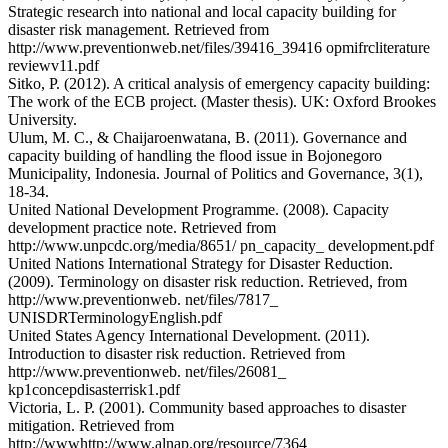
Strategic research into national and local capacity building for
disaster risk management. Retrieved from
http://www.preventionweb.net/files/39416_39416 opmifrcliterature
reviewv11.pdf
Sitko, P. (2012). A critical analysis of emergency capacity building:
The work of the ECB project. (Master thesis). UK: Oxford Brookes
University.
Ulum, M. C., & Chaijaroenwatana, B. (2011). Governance and
capacity building of handling the flood issue in Bojonegoro
Municipality, Indonesia. Journal of Politics and Governance, 3(1),
18-34.
United National Development Programme. (2008). Capacity
development practice note. Retrieved from
http://www.unpcdc.org/media/8651/ pn_capacity_ development.pdf
United Nations International Strategy for Disaster Reduction.
(2009). Terminology on disaster risk reduction. Retrieved, from
http://www.preventionweb. net/files/7817_
UNISDRTerminologyEnglish.pdf
United States Agency International Development. (2011).
Introduction to disaster risk reduction. Retrieved from
http://www.preventionweb. net/files/26081_
kp1concepdisasterrisk1.pdf
Victoria, L. P. (2001). Community based approaches to disaster
mitigation. Retrieved from
http://wwwhttp://www.alnap.org/resource/7364