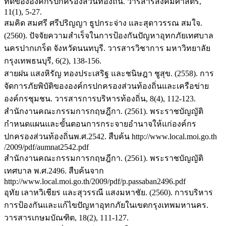
ที่ดีขององค์กรปกครองส่วนท้องถิ่น. วารสารสังคมศาสตร์,
11(1), 5-27.
สมคิด สมศรี ศรีปริญญา ธูปกระจ่าง และสุดาวรรณ สมใจ.
(2560). ปัจจัยความสำเร็จในการป้องกันปัญหาอุทกภัยเทศบาล
นครปากเกร็ด จังหวัดนนทบุรี. วารสารวิชาการ มหาวิทยาลัย
กรุงเทพธนบุรี, 6(2), 138-156.
สายฝน แสงหิรัญ ทองประเสริฐ และชนิษฎา ชูสุข. (2558). การ
จัดการภัยพิบัติขององค์กรปกครองส่วนท้องถิ่นและเครือข่าย
องค์กรชุมชน. วารสารการบริหารท้องถิ่น, 8(4), 112-123.
สำนักงานคณะกรรมการกฤษฎีกา. (2561). พระราชบัญญัติ
กำหนดแผนและขั้นตอนการกระจายอำนาจให้แก่องค์กร
ปกครองส่วนท้องถิ่นพ.ศ.2542. สืบค้น http://www.local.moi.go.th
/2009/pdf/aumnat2542.pdf
สำนักงานคณะกรรมการกฤษฎีกา. (2561). พระราชบัญญัติ
เทศบาล พ.ศ.2496. สืบค้นจาก
http://www.local.moi.go.th/2009/pdf/p.passaban2496.pdf
อุทัย เลาหวิเชียร และสุวรรณี แสงมหาชัย. (2560). การบริหาร
การป้องกันและแก้ไขปัญหาอุทกภัยในเขตกรุงเทพมหานคร.
วารสารเกษมบัณฑิต, 18(2), 111-127.