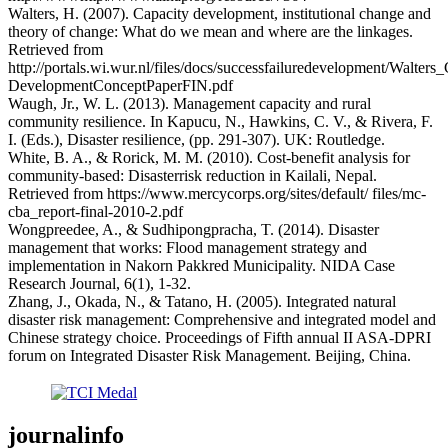
Walters, H. (2007). Capacity development, institutional change and
theory of change: What do we mean and where are the linkages.
Retrieved from
http://portals.wi.wur.nl/files/docs/successfailuredevelopment/Walters
DevelopmentConceptPaperFIN.pdf
Waugh, Jr., W. L. (2013). Management capacity and rural
community resilience. In Kapucu, N., Hawkins, C. V., & Rivera, F.
I. (Eds.), Disaster resilience, (pp. 291-307). UK: Routledge.
White, B. A., & Rorick, M. M. (2010). Cost-benefit analysis for
community-based: Disasterrisk reduction in Kailali, Nepal.
Retrieved from https://www.mercycorps.org/sites/default/ files/mc-
cba_report-final-2010-2.pdf
Wongpreedee, A., & Sudhipongpracha, T. (2014). Disaster
management that works: Flood management strategy and
implementation in Nakorn Pakkred Municipality. NIDA Case
Research Journal, 6(1), 1-32.
Zhang, J., Okada, N., & Tatano, H. (2005). Integrated natural
disaster risk management: Comprehensive and integrated model and
Chinese strategy choice. Proceedings of Fifth annual II ASA-DPRI
forum on Integrated Disaster Risk Management. Beijing, China.
journalinfo