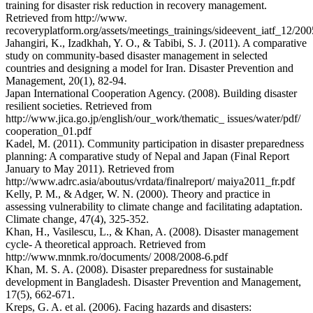
training for disaster risk reduction in recovery management.
Retrieved from http://www.
recoveryplatform.org/assets/meetings_trainings/sideevent_iatf_12/200
Jahangiri, K., Izadkhah, Y. O., & Tabibi, S. J. (2011). A comparative
study on community-based disaster management in selected
countries and designing a model for Iran. Disaster Prevention and
Management, 20(1), 82-94.
Japan International Cooperation Agency. (2008). Building disaster
resilient societies. Retrieved from
http://www.jica.go.jp/english/our_work/thematic_ issues/water/pdf/
cooperation_01.pdf
Kadel, M. (2011). Community participation in disaster preparedness
planning: A comparative study of Nepal and Japan (Final Report
January to May 2011). Retrieved from
http://www.adrc.asia/aboutus/vrdata/finalreport/ maiya2011_fr.pdf
Kelly, P. M., & Adger, W. N. (2000). Theory and practice in
assessing vulnerability to climate change and facilitating adaptation.
Climate change, 47(4), 325-352.
Khan, H., Vasilescu, L., & Khan, A. (2008). Disaster management
cycle- A theoretical approach. Retrieved from
http://www.mnmk.ro/documents/ 2008/2008-6.pdf
Khan, M. S. A. (2008). Disaster preparedness for sustainable
development in Bangladesh. Disaster Prevention and Management,
17(5), 662-671.
Kreps, G. A. et al. (2006). Facing hazards and disasters: