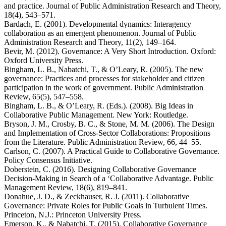
and practice. Journal of Public Administration Research and Theory,
18(4), 543–571.
Bardach, E. (2001). Developmental dynamics: Interagency
collaboration as an emergent phenomenon. Journal of Public
Administration Research and Theory, 11(2), 149–164.
Bevir, M. (2012). Governance: A Very Short Introduction. Oxford:
Oxford University Press.
Bingham, L. B., Nabatchi, T., & O’Leary, R. (2005). The new
governance: Practices and processes for stakeholder and citizen
participation in the work of government. Public Administration
Review, 65(5), 547–558.
Bingham, L. B., & O’Leary, R. (Eds.). (2008). Big Ideas in
Collaborative Public Management. New York: Routledge.
Bryson, J. M., Crosby, B. C., & Stone, M. M. (2006). The Design
and Implementation of Cross-Sector Collaborations: Propositions
from the Literature. Public Administration Review, 66, 44–55.
Carlson, C. (2007). A Practical Guide to Collaborative Governance.
Policy Consensus Initiative.
Doberstein, C. (2016). Designing Collaborative Governance
Decision-Making in Search of a ‘Collaborative Advantage. Public
Management Review, 18(6), 819–841.
Donahue, J. D., & Zeckhauser, R. J. (2011). Collaborative
Governance: Private Roles for Public Goals in Turbulent Times.
Princeton, N.J.: Princeton University Press.
Emerson, K., & Nabatchi, T. (2015). Collaborative Governance