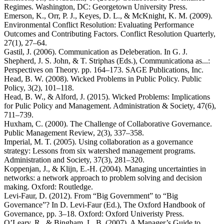
Regimes. Washington, DC: Georgetown University Press.
Emerson, K., Orr, P. J., Keyes, D. L., & McKnight, K. M. (2009).
Environmental Conflict Resolution: Evaluating Performance
Outcomes and Contributing Factors. Conflict Resolution Quarterly,
27(1), 27–64.
Gastil, J. (2006). Communication as Deleberation. In G. J.
Shepherd, J. S. John, & T. Striphas (Eds.), Communicationa as...:
Perspectives on Theory. pp. 164–173. SAGE Publications, Inc.
Head, B. W. (2008). Wicked Problems in Public Policy. Public
Policy, 3(2), 101–118.
Head, B. W., & Alford, J. (2015). Wicked Problems: Implications
for Pulic Policy and Management. Administration & Society, 47(6),
711–739.
Huxham, C. (2000). The Challenge of Collaborative Governance.
Public Management Review, 2(3), 337–358.
Imperial, M. T. (2005). Using collaboration as a governance
strategy: Lessons from six watershed management programs.
Administration and Society, 37(3), 281–320.
Koppenjan, J., & Klijn, E.-H. (2004). Managing uncertainties in
networks: a network approach to problem solving and decision
making. Oxford: Routledge.
Levi-Faur, D. (2012). From “Big Government” to “Big
Governance”? In D. Levi-Faur (Ed.), The Oxford Handbook of
Governance, pp. 3–18. Oxford: Oxford Univeristy Press.
O’Leary, R., & Bingham, L. B. (2007). A Manager’s Guide to