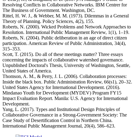
Resolving Conflicts in Collaborative Networks. IBM Centrer for
The Business of Government. Washington, DC.
Rittel, H. W. J., & Webber, M. M. (1973). Dilemmas in a General
Theory of Planning. Policy Sciences, 4(2), 155.
Roberts, N. (2000). Wicked Problems and Network Approaches to
Resolution. International Public Management Review, 1(1), 1–19.
Roberts, N. (2004). Public deliberation in an age of direct citizen
participation. American Review of Public Administration, 34(4),
315–353.
Scott, T. (2015). Do all of these meetings matter? Three essays
concerning the impacts of collaborative watershed governance.
Unpublished Doctoral's Thesis, University of Washington, Seattle,
United States of America.
Thomson, A. M., & Perry, J. L. (2006). Collaboration processes:
Inside the black box. Public Administration Review, 66(s1), 20–32.
United States Agency for International Development. (2016).
Mindanao Youth for Development (MYDEV) Program FY15
Impact Evaluation Report. Manila: U.S. Agency for International
Development.
Yang, L. (2017). Types and Institutional Design Principles of
Collaborative Governance in a Strong-Government Society: The
Case Study of Desertification Control in Northern China.
International Public Management Journal, 20(4), 586–623.