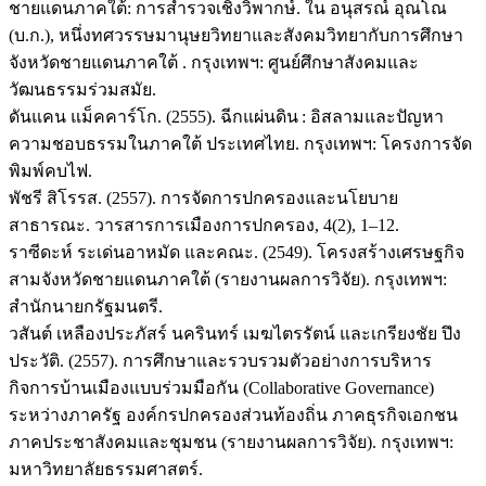
ชายแดนภาคใต้: การสำรวจเชิงวิพากษ์. ใน อนุสรณ์ อุณโณ
(บ.ก.), หนึ่งทศวรรษมานุษยวิทยาและสังคมวิทยากับการศึกษา
จังหวัดชายแดนภาคใต้ . กรุงเทพฯ: ศูนย์ศึกษาสังคมและ
วัฒนธรรมร่วมสมัย.
ดันแคน แม็คคาร์โก. (2555). ฉีกแผ่นดิน : อิสลามและปัญหา
ความชอบธรรมในภาคใต้ ประเทศไทย. กรุงเทพฯ: โครงการจัด
พิมพ์คบไฟ.
พัชรี สิโรรส. (2557). การจัดการปกครองและนโยบาย
สาธารณะ. วารสารการเมืองการปกครอง, 4(2), 1–12.
ราซีดะห์ ระเด่นอาหมัด และคณะ. (2549). โครงสร้างเศรษฐกิจ
สามจังหวัดชายแดนภาคใต้ (รายงานผลการวิจัย). กรุงเทพฯ:
สำนักนายกรัฐมนตรี.
วสันต์ เหลืองประภัสร์ นครินทร์ เมฆไตรรัตน์ และเกรียงชัย ปึง
ประวัติ. (2557). การศึกษาและรวบรวมตัวอย่างการบริหาร
กิจการบ้านเมืองแบบร่วมมือกัน (Collaborative Governance)
ระหว่างภาครัฐ องค์กรปกครองส่วนท้องถิ่น ภาคธุรกิจเอกชน
ภาคประชาสังคมและชุมชน (รายงานผลการวิจัย). กรุงเทพฯ:
มหาวิทยาลัยธรรมศาสตร์.