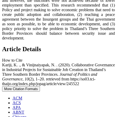
and however, the outcomes were not achieved because of lower
employment than specified. This research recommended that (1)
Policy and project making to solve economic problems that need to
create public adoption and collaboration, (2) reaching a peace
agreement between the Insurgent groups and the Thai government
as soon as possible, to be able to economic development, and (3)
policy priority to solve the problem in Thailand’s Three Southern
Border Provinces should balance between security issue and
development.
Article Details
How to Cite
Kariji, K. ., & Vinijnaiyapak, N. . (2020). Collaborative Governance
in Industrial Projects for Sustainable Job Creation in Thailand’s
Three Southern Border Provinces.
Journal of Politics and
Governance
,
10
(2), 1–20. retrieved from https://so03.tci-
thaijo.org/index.php/jopag/article/view/245522
More Citation Formats
ACM
ACS
APA
ABNT
Chicago