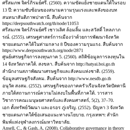
ศรีสมภพ จิตร์ภิรมย์ศรี. (2560). ความขัดแย้งชายแดนใต้ในรอบ
13 ปี: ความซับซ้อนของสนามความรุนแรงและพลังของบท
สนทนาสันติภาพปาตานี. สืบค้นจาก
https://deepsouthwatch.org/th/node/11053
ศรีสมภพ จิตร์ภิรมย์ศรี เชาวเลิศ ล้อมลิ้ม และสวัสดิ์ ไหลภาภ
รณ์. (2555). เศรษฐศาสตร์การเมืองว่าด้วยการพัฒนาจังหวัด
ชายแดนภาคใต้ในท่ามกลาง 8 ปีของความรุนแรง. สืบค้นจาก
https://www.deepsouthwatch.org/node/2871
ศูนย์เศรษฐกิจการลงทุนภาค 5. (2560). สถิติข้อมูลการลงทุนใน
14 จังหวัดภาคใต้. สงขลา. สืบค้นจาก http://hatyai.boi.go.th
สำนักงานสภาพัฒนาเศรษฐกิจและสังคมแห่งชาติ. (2559).
ข้อมูลเศรษฐกิจสังคม. สืบค้นจาก http://www.nesdb.go.th
อนุวัต สงสม. (2552). เศรษฐกิจของภาคครัวเรือนจังหวัดปัตตานี
ภายใต้สถานการณ์ความไม่สงบในพื้นที่ภาคใต้. วารสาร
วิชาการคณะมนุษยศาสตร์และสังคมศาสตร์, 5(2), 37–70.
เอก ตั้งทรัพย์วัฒนา และอรอร ภู่เจริญ. (2552). ปัญหา 3 จังหวัด
ชายแดนภาคใต้ข้อเสนอแนะทางนโยบาย. กรุงเทพฯ: สำนัก
พิมพ์แห่งจุฬาลงกรณ์มหาวิทยาลัย.
Ansell, C., & Gash, A. (2008). Collaborative governance in theory