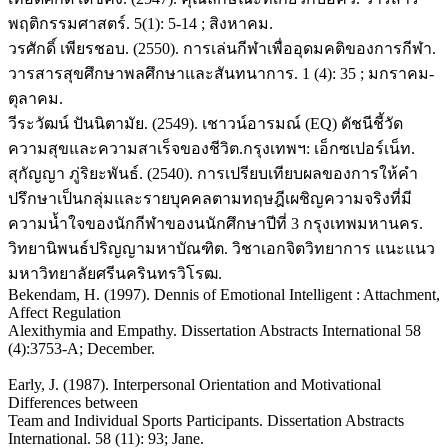
พฤติกรรมศาสตร์. 5(1): 5-14 ; สิงหาคม.
วรศักดิ์ เพียรชอบ. (2550). การเล่นกีฬาเพื่ออุดมคติของการกีฬา.
วารสารสุขศึกษาพลศึกษาและสันทนาการ. 1 (4): 35 ; มกราคม-
ตุลาคม.
วีระวัฒน์ ปันนิตามัย. (2549). เชาวน์อารมณ์ (EQ) ดัชนีชี้วัด
ความสุขและความสาเร็จของชีวิต.กรุงเทพฯ: เอ็กซเปอร์เน็ท.
สุกัญญา ภู่ริยะพันธ์. (2540). การเปรียบเทียบผลของการให้คำ
ปรึกษาเป็นกลุ่มและรายบุคคลตามทฤษฎีเผชิญความจริงที่มี
ความน้ำใจของนักกีฬาของนนักศึกษาปีที่ 3 กรุงเทพมหานคร.
วิทยานิพนธ์ปริญญามหาบัณฑิต. วิชาเอกจิตวิทยาการ แนะแนว
มหาวิทยาลัยศรีนครินทรวิโรฒ.
Bekendam, H. (1997). Dennis of Emotional Intelligent : Attachment,
Affect Regulation
Alexithymia and Empathy. Dissertation Abstracts International 58
(4):3753-A; December.
Early, J. (1987). Interpersonal Orientation and Motivational
Differences between
Team and Individual Sports Participants. Dissertation Abstracts
International. 58 (11): 93; Jane.