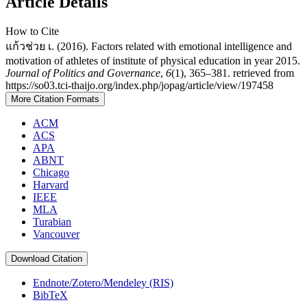
Article Details
How to Cite
แก้วช่วย เ. (2016). Factors related with emotional intelligence and
motivation of athletes of institute of physical education in year 2015.
Journal of Politics and Governance
,
6
(1), 365–381. retrieved from
https://so03.tci-thaijo.org/index.php/jopag/article/view/197458
More Citation Formats
ACM
ACS
APA
ABNT
Chicago
Harvard
IEEE
MLA
Turabian
Vancouver
Download Citation
Endnote/Zotero/Mendeley (RIS)
BibTeX