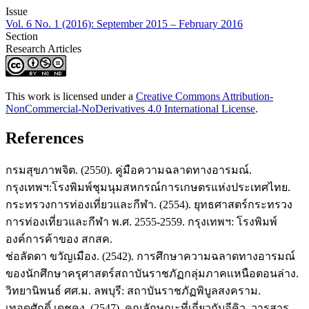
Issue
Vol. 6 No. 1 (2016): September 2015 – February 2016
Section
Research Articles
This work is licensed under a
Creative Commons Attribution-
NonCommercial-NoDerivatives 4.0 International License
.
References
กรมสุขภาพจิต. (2550). คู่มือความฉลาดทางอารมณ์.
กรุงเทพฯ:โรงพิมพ์ชุมนุมสหกรณ์การเกษตรแห่งประเทศไทย.
กระทรวงการท่องเที่ยวและกีฬา. (2554). ยุทธศาสตร์กระทรวง
การท่องเที่ยวและกีฬา พ.ศ. 2555-2559. กรุงเทพฯ: โรงพิมพ์
องค์การค้าของ สกสค.
ช่อลัดดา ขวัญเมือง. (2542). การศึกษาความฉลาดทางอารมณ์
ของนักศึกษาครุศาสตร์สถาบันราชภัฏกลุ่มภาคเเหนือตอนล่าง.
วิทยานิพนธ์ ศศ.ม. ลพบุรี: สถาบันราชภัฏพิบูลสงคราม.
เทอดศักดิ์ เดชคง. (2547). คุณลักษณะที่เกี่ยวกับอีคิว. วารสาร