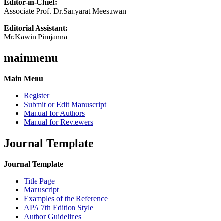
Editor-in-Chief:
Associate Prof. Dr.Sanyarat Meesuwan
Editorial Assistant:
Mr.Kawin Pimjanna
mainmenu
Main Menu
Register
Submit or Edit Manuscript
Manual for Authors
Manual for Reviewers
Journal Template
Journal Template
Title Page
Manuscript
Examples of the Reference
APA 7th Edition Style
Author Guidelines