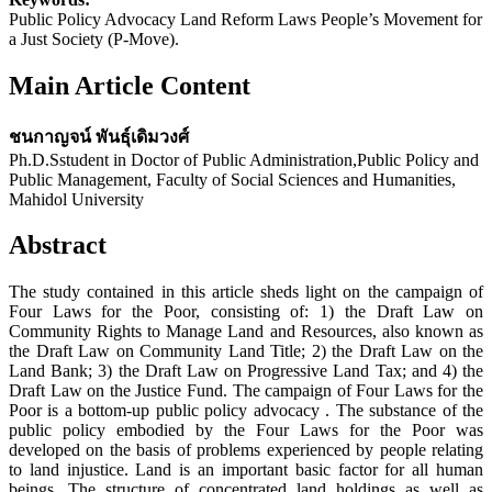
Public Policy Advocacy Land Reform Laws People’s Movement for
a Just Society (P-Move).
Main Article Content
ชนกาญจน์ พันธุ์เดิมวงศ์
Ph.D.Sstudent in Doctor of Public Administration,Public Policy and
Public Management, Faculty of Social Sciences and Humanities,
Mahidol University
Abstract
The study contained in this article sheds light on the campaign of
Four Laws for the Poor, consisting of: 1) the Draft Law on
Community Rights to Manage Land and Resources, also known as
the Draft Law on Community Land Title; 2) the Draft Law on the
Land Bank; 3) the Draft Law on Progressive Land Tax; and 4) the
Draft Law on the Justice Fund. The campaign of Four Laws for the
Poor is a bottom-up public policy advocacy . The substance of the
public policy embodied by the Four Laws for the Poor was
developed on the basis of problems experienced by people relating
to land injustice. Land is an important basic factor for all human
beings. The structure of concentrated land holdings as well as