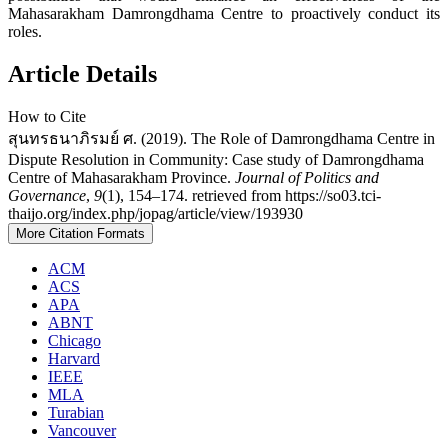
Mahasarakham Damrongdhama Centre to proactively conduct its
roles.
Article Details
How to Cite
สุนทรธนาภิรมย์ ศ. (2019). The Role of Damrongdhama Centre in
Dispute Resolution in Community: Case study of Damrongdhama
Centre of Mahasarakham Province.
Journal of Politics and
Governance
,
9
(1), 154–174. retrieved from https://so03.tci-
thaijo.org/index.php/jopag/article/view/193930
More Citation Formats
ACM
ACS
APA
ABNT
Chicago
Harvard
IEEE
MLA
Turabian
Vancouver