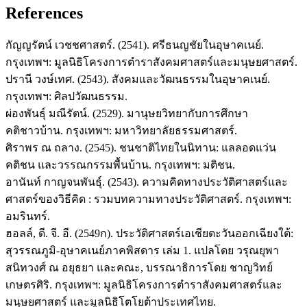
References
กัญญรัตน์ เวชชศาสตร์. (2541). ศรีธนญชัยในอุษาคเนย์.
กรุงเทพฯ: มูลนิธิโครงการตำราสังคมศาสตร์และมนุษยศาสตร์.
ปรานี วงษ์เทศ. (2543). สังคมและวัฒนธรรมในอุษาคเนย์.
กรุงเทพฯ: ศิลปวัฒนธรรม.
ผ่องพันธุ์ มณีรัตน์. (2529). มานุษยวิทยากับการศึกษา
คติชาวบ้าน. กรุงเทพฯ: มหาวิทยาลัยธรรมศาสตร์.
ศิราพร ณ ถลาง. (2545). ชนชาติไทยในนิทาน: แลลอดแว่น
คติชน และวรรณกรรมพื้นบ้าน. กรุงเทพฯ: มติชน.
อานันท์ กาญจนพันธุ์. (2543). ความคิดทางประวัติศาสตร์และ
ศาสตร์ของวิธีคิด : รวมบทความทางประวัติศาสตร์. กรุงเทพฯ:
อมรินทร์.
ฮอลล์, ดี. จี. อี. (2549ก). ประวัติศาสตร์เอเชียตะวันออกเฉียงใต้:
สุวรรณภูมิ-อุษาคเนย์ภาคพิสดาร เล่ม 1. แปลโดย วรุณยุพา
สนิทวงศ์ ณ อยุธยา และคณะ, บรรณาธิการโดย ชาญวิทย์
เกษตรศิริ. กรุงเทพฯ: มูลนิธิโครงการตำราสังคมศาสตร์และ
มนุษยศาสตร์ และมูลนิธิโตโยต้าประเทศไทย.