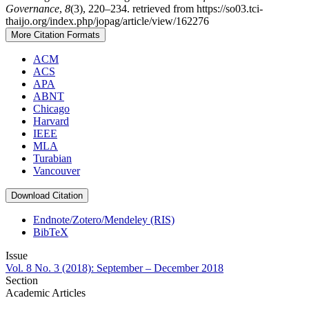
Governance
,
8
(3), 220–234. retrieved from https://so03.tci-
thaijo.org/index.php/jopag/article/view/162276
More Citation Formats
ACM
ACS
APA
ABNT
Chicago
Harvard
IEEE
MLA
Turabian
Vancouver
Download Citation
Endnote/Zotero/Mendeley (RIS)
BibTeX
Issue
Vol. 8 No. 3 (2018): September – December 2018
Section
Academic Articles