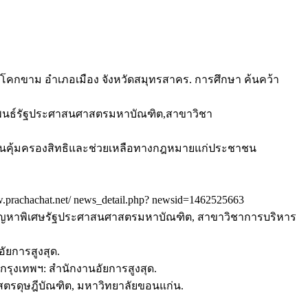
ำบลโคกขาม อำเภอเมือง จังหวัดสมุทรสาคร. การศึกษา ค้นคว้า
รนิพนธ์รัฐประศาสนศาสตรมหาบัณฑิต,สาขาวิชา
ักงานคุ้มครองสิทธิและช่วยเหลือทางกฎหมายแก่ประชาชน
.prachachat.net/ news_detail.php? newsid=1462525663
ัด. ปัญหาพิเศษรัฐประศาสนศาสตรมหาบัณฑิต, สาขาวิชาการบริหาร
ัยการสูงสุด.
กรุงเทพฯ: สำนักงานอัยการสูงสุด.
ตรดุษฎีบัณฑิต, มหาวิทยาลัยขอนแก่น.