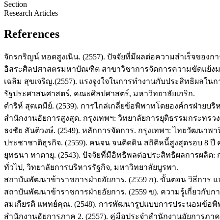
Section
Research Articles
References
จักรกริญน์ ทอดสูงเนิน. (2557). ปัจจัยที่มีผลต่อความสำเร็จข
อิสระศิลปศาสตรมหาบัณฑิต สาขาวิชาการจัดการความขัดแย้งม
เฉลิม สุขเจริญ.(2557). แรงจูงใจในการทำงานกับประสิทธิผลใน
รัฐประศาสนศาสตร์, คณะศิลปศาสตร์, มหาวิทยาลัยเกริก.
ดำริห์ สุตเตมีย์. (2539). การไกล่เกลี่ยข้อพิพาทโดยองค์กรฝ
สำนักงานอัยการสูงสุด. กรุงเทพฯ: วิทยาลัยการยุติธรรมกระทรวง
ธงชัย สันติวงษ์. (2549). หลักการจัดการ. กรุงเทพฯ: ไทยวัฒนาพาน
ประชาชาติธุรกิจ. (2559). คนจน จนติดดิน สถิติหนี้สูงสุดรอบ 8 ปี 
ยุทธนา ทาตายุ. (2543). ปัจจัยที่มีอิทธิพลต่อประสิทธิผลการ
ทั่วไป, วิทยาลัยการบริหารรัฐกิจ, มหาวิทยาลัยบูรพา.
สถาบันพัฒนาข้าราชการฝ่ายอัยการ. (2559 ก). ขั้นตอน วิธีการ 
สถาบันพัฒนาข้าราชการฝ่ายอัยการ. (2559 ข). ความรู้เกี่ยวกั
สมเกียรติ แพทย์คุณ. (2548). การพัฒนารูปแบบการประนอมข้อพิ
สำนักงานอัยการภาค 2. (2557). คู่มือประจำสำนักงานอัยการภาค 