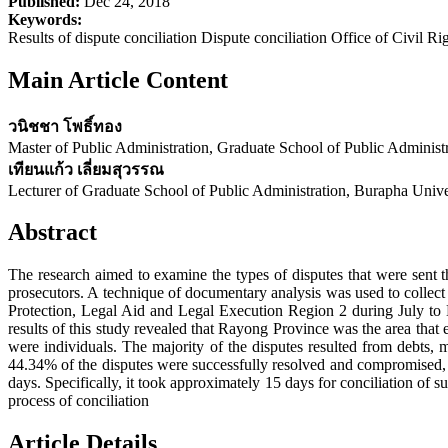
Published:
Dec 24, 2018
Keywords:
Results of dispute conciliation Dispute conciliation Office of Civil 
Main Article Content
วนิชชา โพธิ์ทอง
Master of Public Administration, Graduate School of Public Administ
เทียนแก้ว เลี่ยมสุวรรณ
Lecturer of Graduate School of Public Administration, Burapha Unive
Abstract
The research aimed to examine the types of disputes that were sent thr
prosecutors. A technique of documentary analysis was used to collect
Protection, Legal Aid and Legal Execution Region 2 during July to D
results of this study revealed that Rayong Province was the area that e
were individuals. The majority of the disputes resulted from debts, m
44.34% of the disputes were successfully resolved and compromised, 3
days. Specifically, it took approximately 15 days for conciliation of s
process of conciliation
Article Details