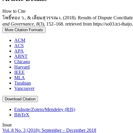
How to Cite
โพธิ์ทอง ว., & เลี่ยมสุวรรณ เ. (2018). Results of Dispute Conciliati
and Governance
,
8
(3), 152–168. retrieved from https://so03.tci-thai
More Citation Formats
ACM
ACS
APA
ABNT
Chicago
Harvard
IEEE
MLA
Turabian
Vancouver
Download Citation
Endnote/Zotero/Mendeley (RIS)
BibTeX
Issue
Vol. 8 No. 3 (2018): September – December 2018