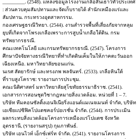
_________. (2548). แหล่งข้อมูลโรงงานเกลือสินเธาว์ทั่วประเทศ
: ส่วนควบคุมสัมปทานและจัดเก็บรายได้ สำนักเหมืองแร่และ
สัมปทาน. กระทรวงอุตสาหกรรม.
กองเศรษฐธรณีวิทยา. (2544). งานสำรวจพื้นที่เสี่ยงภัยจากหลุม
ยุบที่เกิดจากโพรงเกลือเพราะการสูบน้ำเกลือใต้ดิน. กรม
ทรัพยากรธรณี.
คณะเทคโนโลยี และกรมทรัพยากรธรณี. (2547). โครงการ
ศึกษาปัจจัยทางธรณีวิทยาที่ทำเกิดดินเค็มในให้ภาคตะวันออก
เฉียงเหนือ. มหาวิทยาลัยขอนแก่น.
นเรศ สัตยารักษ์ และทรงภพ พลจันทร์. (2533). เกลือหินใต้
ที่ราบสูงโคราช: รายงานการประชุม.
คณะนิติศาสตร์ มหาวิทยาลัยสุโขทัยธรรมาธิราช. (2541).
เอกสารการสอนชุดวิชากฎหมายสิ่งแวดล้อม. หน่วยที่ 1 – 7.
บริษัท ทีมคอนซัลติ้งเอนจิเนียริ่งแอนด์แมเนจเมนท์ จำกัด, บริษัท
เอเชียแปซิฟิคโปแตชคอร์ปอเรชั่น จำกัด. (2544). การประเมิน
ผลกระทบสิ่งแวดล้อมโครงการเหมืองแร่โปแตช จังหวัด
อุดรธานี, (รายงานสรุป) กุมภาพันธ์.
บริษัท เอนไวท์ เอ็กซ์เฟร์ท จำกัด. (2541). รายงานโครงการ