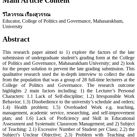
Main Article Content
วิไลวรรณ เรืองสุวรรณ
Educator, College of Politics and Governance, Mahasarakham,
University
Abstract
This research paper aimed to 1) explore the factors of the late
submission of undergraduate student’s grading form at the College
of Politics and Governance, Mahasarakham University; and 2) look
for the proper solution to prevent the late grading submission. This
qualitative research used the in-depth interview to collect the data
from the population that was a group of 28 full-time lecturers at the
College of Politics and Governance. The research outcome
highlights 2 main factors including: 1) the Lecturer’s Personal
Characters: 1.1 Lack of Self-discipline; 1.2) Irresponsible Work
Behavior; 1.3) Disobedience to the university’s schedule and orders;
1.4) Health problem; 1.5) Overloaded Work e.g. teaching,
management, academic service, researching, and self-improvement
plan; and 1.6) Lack of Proficiency and Skill in Educational
Assessment and Systematic Classroom Management; and 2) Subject
of Teaching: 2.1) Excessive Number of Student per Class; 2.2) the
Subject’s Unclear Objective; 2.3) Problem with Teaching and