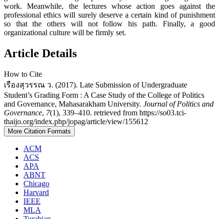
work. Meanwhile, the lectures whose action goes against the
professional ethics will surely deserve a certain kind of punishment
so that the others will not follow his path. Finally, a good
organizational culture will be firmly set.
Article Details
How to Cite
เรืองสุวรรณ ว. (2017). Late Submission of Undergraduate
Student’s Grading Form : A Case Study of the College of Politics
and Governance, Mahasarakham University.
Journal of Politics and
Governance
,
7
(1), 339–410. retrieved from https://so03.tci-
thaijo.org/index.php/jopag/article/view/155612
More Citation Formats
ACM
ACS
APA
ABNT
Chicago
Harvard
IEEE
MLA
Turabian