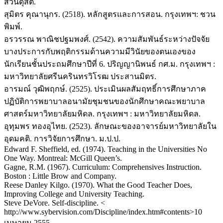
สวนดุสิต.
สุมิตร คุณานุกร. (2518). หลักสูตรและการสอน. กรุงเทพฯ: ชวน
พิมพ์.
อรวรรณ พาณิชปฐมพงศ์. (2542). ความสัมพันธ์ระหว่างปัจจัย
บางประการกับพฤติกรรมด้านความมีวินัยของตนเองของ
นักเรียนชั้นประถมศึกษาปีที่ 6. ปริญญานิพนธ์ กศ.ม. กรุงเทพฯ :
มหาวิทยาลัยศรีนครินทรวิโรฒ ประสานมิตร.
อารมณ์ วุฒิพฤกษ์. (2525). ประเมินผลสัมฤทธิ์การศึกษาภาค
ปฏิบัติการพยาบาลอนามัยชุมชนของนักศึกษาคณะพยาบาล
ศาสตร์มหาวิทยาลัยมหิดล. กรุงเทพฯ : มหาวิทยาลัยมหิดล.
อุทุมพร ทองอุไทย. (2523). ลักษณะของอาจารย์มหาวิทยาลัยใน
อุดมคติ. การวิจัยการศึกษา. ม.ป.ป.
Edward F. Sheffield, ed. (1974). Teaching in the Universities No
One Way. Montreal: McGill Queen’s.
Gagne, R.M. (1967). Curriculum: Comprehensives Instruction.
Boston : Little Brow and Company.
Reese Danley Kilgo. (1970). What the Good Teacher Does,
Improving College and University Teaching.
Steve DeVore. Self-discipline. <
http://www.sybervision.com/Discipline/index.htm#contents>10
เมษายน 2555.