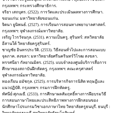
กรุงเทพฯ: กระทรวงศึกษาธิการ.
จริยา เสถบุตร. (2522). การวัดและประเมินผลทางการศึกษา.
ขอนแก่น: มหาวิทยาลัยขอนแก่น.
จิตนา ยูนิพนธ์. (2527). การเรียนการสอนทางพยาบาลศาสตร์.
กรุงเทพฯ: จุฬาลงกรณ์มหาวิทยาลัย.
เจริญ ไวรวัจนกุล. (2531). ความเป็นครู. สุรินทร์: สหวิทยาลัย
อีสานใต้ วิทยาลัยครูสุรินทร์.
ชาญชัย อินทรประวัติ. (2553). วิธีสอนทั่วไปและการสอนแบบ
จุลภาค. สงขลา: มหาวิทยาลัยศรีนครินทร์วิโรฒ สงขลา.
ทรรศนียา กัลยาณมิตร. (2525). แบบจำลองศูนย์บริการสื่อการ
ศึกษาของสถาบันฝึกหัดครู. กรุงเทพฯ: คณะครุศาสตร์
จุฬาลงกรณ์มหาวิทยาลัย.
ทองเรียน อมัชกุล. (2525). การบริหารกิจการนิสิต ทฤษฎีและ
แนวปฏิบัติ. กรุงเทพฯ: กรมการฝึกหัดครู.
ทัศนีย์ ศุภเมธี. (2533). การศึกษาผลสัมฤทธิ์ทางการฝึอบรมวิธี
การสอนภาษาไทยและประสิทธิภาพทางการฝึกสอนของ
นักศึกษาโปรแกรมวิชาเอกภาษาไทย วิทยาลัยครูธนบุรี. ธนบุรี :
วิทยาลัยครูธนบุรี สหวิทยาลัยรัตนโกสินทร์.