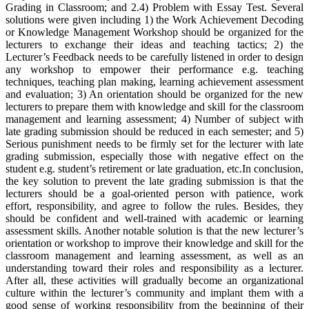
Grading in Classroom; and 2.4) Problem with Essay Test. Several
solutions were given including 1) the Work Achievement Decoding
or Knowledge Management Workshop should be organized for the
lecturers to exchange their ideas and teaching tactics; 2) the
Lecturer’s Feedback needs to be carefully listened in order to design
any workshop to empower their performance e.g. teaching
techniques, teaching plan making, learning achievement assessment
and evaluation; 3) An orientation should be organized for the new
lecturers to prepare them with knowledge and skill for the classroom
management and learning assessment; 4) Number of subject with
late grading submission should be reduced in each semester; and 5)
Serious punishment needs to be firmly set for the lecturer with late
grading submission, especially those with negative effect on the
student e.g. student’s retirement or late graduation, etc.In conclusion,
the key solution to prevent the late grading submission is that the
lecturers should be a goal-oriented person with patience, work
effort, responsibility, and agree to follow the rules. Besides, they
should be confident and well-trained with academic or learning
assessment skills. Another notable solution is that the new lecturer’s
orientation or workshop to improve their knowledge and skill for the
classroom management and learning assessment, as well as an
understanding toward their roles and responsibility as a lecturer.
After all, these activities will gradually become an organizational
culture within the lecturer’s community and implant them with a
good sense of working responsibility from the beginning of their