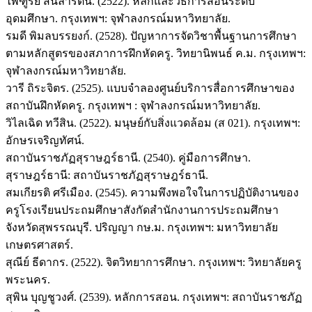
ไพฑูรย์ สินลารัตน์. (2522). หลักและวิธีการสอนระดับ
อุดมศึกษา. กรุงเทพฯ: จุฬาลงกรณ์มหาวิทยาลัย.
รมดี พิมลบรรยงก์. (2528). ปัญหาการจัดวิชาพื้นฐานการศึกษา
ตามหลักสูตรของสภาการฝึกหัดครู. วิทยานิพนธ์ ค.ม. กรุงเทพฯ:
จุฬาลงกรณ์มหาวิทยาลัย.
วารี ถิระจิตร. (2525). แบบจำลองศูนย์บริการสื่อการศึกษาของ
สถาบันฝึกหัดครู. กรุงเทพฯ : จุฬาลงกรณ์มหาวิทยาลัย.
วิไลเฉิด ทวีสิน. (2522). มนุษย์กับสิ่งแวดล้อม (ส 021). กรุงเทพฯ:
อักษรเจริญทัศน์.
สถาบันราชภัฏสุราษฎร์ธานี. (2540). คู่มือการศึกษา.
สุราษฎร์ธานี: สถาบันราชภัฏสุราษฎร์ธานี.
สมเกียรติ ศรีเมือง. (2545). ความพึงพอใจในการปฏิบัติงานของ
ครูโรงเรียนประถมศึกษาสังกัดสำนักงานการประถมศึกษา
จังหวัดสุพรรณบุรี. ปริญญา กษ.ม. กรุงเทพฯ: มหาวิทยาลัย
เกษตรศาสตร์.
สุณีย์ ธีดากร. (2522). จิตวิทยาการศึกษา. กรุงเทพฯ: วิทยาลัยครู
พระนคร.
สุพิน บุญชูวงศ์. (2539). หลักการสอน. กรุงเทพฯ: สถาบันราชภัฏ