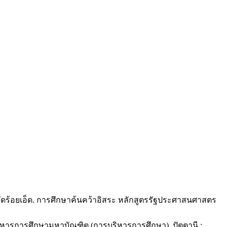
ัดร้อยเอ็ด. การศึกษาค้นคว้าอิสระ หลักสูตรรัฐประศาสนศาสตร
หารการศึกษามหาบัณฑิต (การบริหารการศึกษา). ปัตตานี :