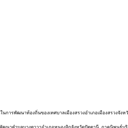
าชนในการพัฒนาท้องถิ่นของเทศบาลเมืองสรวงอำเภอเมืองสรวงจังหว
พัฒนาตำบลบางตาวาอำเภอหนองจิกจังหวัดปัตตานี. ภาคนิพนธ์บริ