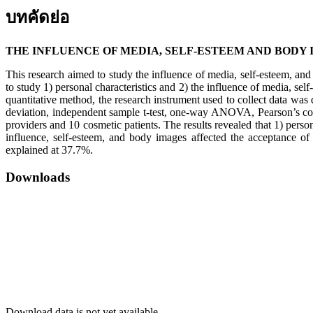
บทคัดย่อ
THE INFLUENCE OF MEDIA, SELF-ESTEEM AND BODY
This research aimed to study the influence of media, self-esteem, and
to study 1) personal characteristics and 2) the influence of media, s
quantitative method, the research instrument used to collect data was q
deviation, independent sample t-test, one-way ANOVA, Pearson’s corr
providers and 10 cosmetic patients. The results revealed that 1) person
influence, self-esteem, and body images affected the acceptance of 
explained at 37.7%.
Downloads
Download data is not yet available.