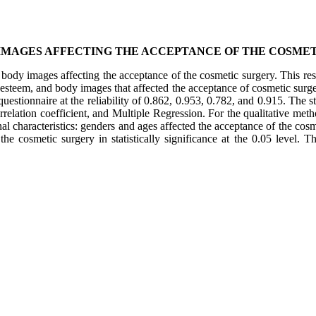
 IMAGES AFFECTING THE ACCEPTANCE OF THE COSME
 body images affecting the acceptance of the cosmetic surgery. This re
elf-esteem, and body images that affected the acceptance of cosmetic su
uestionnaire at the reliability of 0.862, 0.953, 0.782, and 0.915. The s
elation coefficient, and Multiple Regression. For the qualitative meth
al characteristics: genders and ages affected the acceptance of the cosmet
the cosmetic surgery in statistically significance at the 0.05 level.