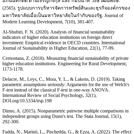
อภินันท์กิตต์ ด่านเจริญกิจกุล และ กัมปนาท วงษ์วัฒนพงษ์.
(2565). รูปแบบการบริหารจัดการทรัพย์สินและธุรกิจองค์กรของ
มหาวิทยาลัยเมื่อเป็นมหาวิทยาลัยในกำกับของรัฐ. Journal of
Modern Learning Development, 7(10), 381-407.
Al-Shubiri, F. N. (2020). Analysis of financial sustainability
indicators of higher education institutions on foreign direct
investment: Empirical evidence in OECD countries. International
Journal of Sustainability in Higher Education, 22(1), 77-99.
Cernostana, Z. (2018). Measuring financial sustainability of private
higher education institutions. Engineering for Rural Development,
1173-1178.
Delacre, M., Leys, C., Mora, Y. L., & Lakens, D. (2019). Taking
parametric assumptions seriously: Arguments for the use of Welch's
F-test instead of the classical F-test in one-way ANOVA.
International Review of Social Psychology, 32(1),
DOI.org/10.5334/irsp.198
Dinno, A. (2015). Nonparametric pairwise multiple comparisons in
independent groups using Dunn's test. The Stata Journal, 15(1),
292-300.
Fadda, N., Marinò, L., Pischedda, G., & Ezza, A. (2022). The effect