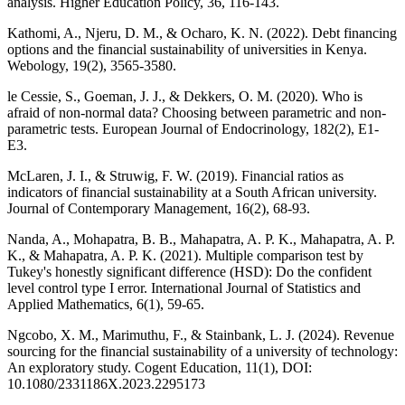
analysis. Higher Education Policy, 36, 116-143.
Kathomi, A., Njeru, D. M., & Ocharo, K. N. (2022). Debt financing
options and the financial sustainability of universities in Kenya.
Webology, 19(2), 3565-3580.
le Cessie, S., Goeman, J. J., & Dekkers, O. M. (2020). Who is
afraid of non-normal data? Choosing between parametric and non-
parametric tests. European Journal of Endocrinology, 182(2), E1-
E3.
McLaren, J. I., & Struwig, F. W. (2019). Financial ratios as
indicators of financial sustainability at a South African university.
Journal of Contemporary Management, 16(2), 68-93.
Nanda, A., Mohapatra, B. B., Mahapatra, A. P. K., Mahapatra, A. P.
K., & Mahapatra, A. P. K. (2021). Multiple comparison test by
Tukey's honestly significant difference (HSD): Do the confident
level control type I error. International Journal of Statistics and
Applied Mathematics, 6(1), 59-65.
Ngcobo, X. M., Marimuthu, F., & Stainbank, L. J. (2024). Revenue
sourcing for the financial sustainability of a university of technology:
An exploratory study. Cogent Education, 11(1), DOI:
10.1080/2331186X.2023.2295173