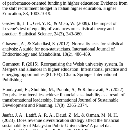
of performance-oriented funding in higher education: Evidence from
the staff recruitment budget in Italian higher education. Higher
Education, 83, 1003-1019.
Gastwirth, J. L., Gel, Y. R., & Miao, W. (2009). The impact of
Levene's test of equality of variances on statistical theory and
practice. Statistical Science, 24(3), 343-360.
Ghasemi, A., & Zahediasl, S. (2012). Normality tests for statistical
analysis: A guide for non-statisticians. International Journal of
Endocrinology and Metabolism, 10(2), 486-489.
Gummett, P. (2015). Reorganising the Welsh university system. In
Mergers and alliances in higher education: International practice and
emerging opportunities (81-103). Cham: Springer International
Publishing.
Handayani, E., Sholihin, M., Pratolo, S., & Rahmawati, A. (2022).
Do private universities achieve financial sustainability as a result of
transformational leadership. International Journal of Sustainable
Development and Planning, 17(8), 2365-2374.
Jaafar, J. A., Latiff, A. R. A., Daud, Z. M., & Osman, M. N. H.
(2023). Does revenue diversification strategy affect the financial
sustainability of Malaysian Public Universities? A panel data