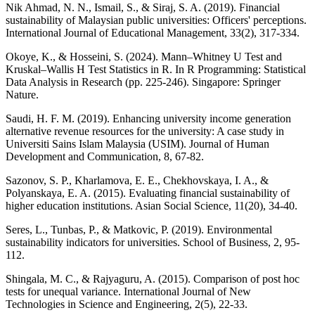
Nik Ahmad, N. N., Ismail, S., & Siraj, S. A. (2019). Financial
sustainability of Malaysian public universities: Officers' perceptions.
International Journal of Educational Management, 33(2), 317-334.
Okoye, K., & Hosseini, S. (2024). Mann–Whitney U Test and
Kruskal–Wallis H Test Statistics in R. In R Programming: Statistical
Data Analysis in Research (pp. 225-246). Singapore: Springer
Nature.
Saudi, H. F. M. (2019). Enhancing university income generation
alternative revenue resources for the university: A case study in
Universiti Sains Islam Malaysia (USIM). Journal of Human
Development and Communication, 8, 67-82.
Sazonov, S. P., Kharlamova, E. E., Chekhovskaya, I. A., &
Polyanskaya, E. A. (2015). Evaluating financial sustainability of
higher education institutions. Asian Social Science, 11(20), 34-40.
Seres, L., Tunbas, P., & Matkovic, P. (2019). Environmental
sustainability indicators for universities. School of Business, 2, 95-
112.
Shingala, M. C., & Rajyaguru, A. (2015). Comparison of post hoc
tests for unequal variance. International Journal of New
Technologies in Science and Engineering, 2(5), 22-33.