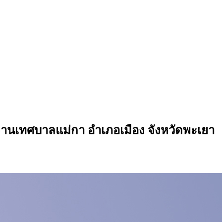
กงานเทศบาลแม่กา อำเภอเมือง จังหวัดพะเยา