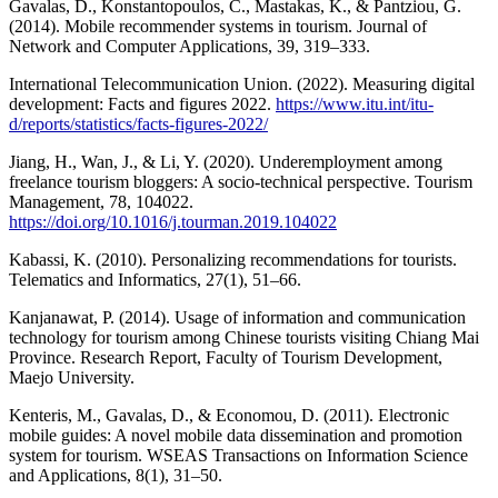
Gavalas, D., Konstantopoulos, C., Mastakas, K., & Pantziou, G.
(2014). Mobile recommender systems in tourism. Journal of
Network and Computer Applications, 39, 319–333.
International Telecommunication Union. (2022). Measuring digital
development: Facts and figures 2022.
https://www.itu.int/itu-
d/reports/statistics/facts-figures-2022/
Jiang, H., Wan, J., & Li, Y. (2020). Underemployment among
freelance tourism bloggers: A socio-technical perspective. Tourism
Management, 78, 104022.
https://doi.org/10.1016/j.tourman.2019.104022
Kabassi, K. (2010). Personalizing recommendations for tourists.
Telematics and Informatics, 27(1), 51–66.
Kanjanawat, P. (2014). Usage of information and communication
technology for tourism among Chinese tourists visiting Chiang Mai
Province. Research Report, Faculty of Tourism Development,
Maejo University.
Kenteris, M., Gavalas, D., & Economou, D. (2011). Electronic
mobile guides: A novel mobile data dissemination and promotion
system for tourism. WSEAS Transactions on Information Science
and Applications, 8(1), 31–50.