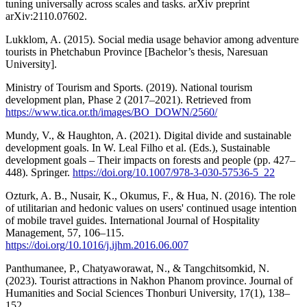
tuning universally across scales and tasks. arXiv preprint
arXiv:2110.07602.
Lukklom, A. (2015). Social media usage behavior among adventure
tourists in Phetchabun Province [Bachelor’s thesis, Naresuan
University].
Ministry of Tourism and Sports. (2019). National tourism
development plan, Phase 2 (2017–2021). Retrieved from
https://www.tica.or.th/images/BO_DOWN/2560/
Mundy, V., & Haughton, A. (2021). Digital divide and sustainable
development goals. In W. Leal Filho et al. (Eds.), Sustainable
development goals – Their impacts on forests and people (pp. 427–
448). Springer.
https://doi.org/10.1007/978-3-030-57536-5_22
Ozturk, A. B., Nusair, K., Okumus, F., & Hua, N. (2016). The role
of utilitarian and hedonic values on users' continued usage intention
of mobile travel guides. International Journal of Hospitality
Management, 57, 106–115.
https://doi.org/10.1016/j.ijhm.2016.06.007
Panthumanee, P., Chatyaworawat, N., & Tangchitsomkid, N.
(2023). Tourist attractions in Nakhon Phanom province. Journal of
Humanities and Social Sciences Thonburi University, 17(1), 138–
152.