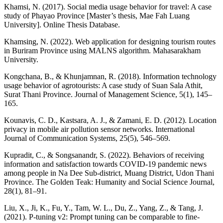
Khamsi, N. (2017). Social media usage behavior for travel: A case
study of Phayao Province [Master’s thesis, Mae Fah Luang
University]. Online Thesis Database.
Khamsing, N. (2022). Web application for designing tourism routes
in Buriram Province using MALNS algorithm. Mahasarakham
University.
Kongchana, B., & Khunjamnan, R. (2018). Information technology
usage behavior of agrotourists: A case study of Suan Sala Athit,
Surat Thani Province. Journal of Management Science, 5(1), 145–
165.
Kounavis, C. D., Kastsara, A. J., & Zamani, E. D. (2012). Location
privacy in mobile air pollution sensor networks. International
Journal of Communication Systems, 25(5), 546–569.
Kupradit, C., & Songsanandr, S. (2022). Behaviors of receiving
information and satisfaction towards COVID-19 pandemic news
among people in Na Dee Sub-district, Muang District, Udon Thani
Province. The Golden Teak: Humanity and Social Science Journal,
28(1), 81–91.
Liu, X., Ji, K., Fu, Y., Tam, W. L., Du, Z., Yang, Z., & Tang, J.
(2021). P-tuning v2: Prompt tuning can be comparable to fine-