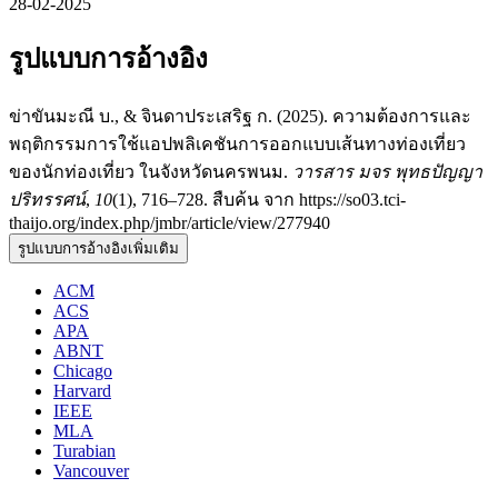
28-02-2025
รูปแบบการอ้างอิง
ข่าขันมะณี บ., & จินดาประเสริฐ ก. (2025). ความต้องการและ
พฤติกรรมการใช้แอปพลิเคชันการออกแบบเส้นทางท่องเที่ยว
ของนักท่องเที่ยว ในจังหวัดนครพนม.
วารสาร มจร พุทธปัญญา
ปริทรรศน์
,
10
(1), 716–728. สืบค้น จาก https://so03.tci-
thaijo.org/index.php/jmbr/article/view/277940
รูปแบบการอ้างอิงเพิ่มเติม
ACM
ACS
APA
ABNT
Chicago
Harvard
IEEE
MLA
Turabian
Vancouver