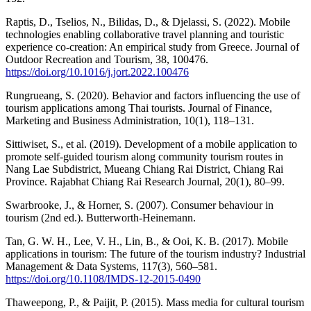
Raptis, D., Tselios, N., Bilidas, D., & Djelassi, S. (2022). Mobile
technologies enabling collaborative travel planning and touristic
experience co-creation: An empirical study from Greece. Journal of
Outdoor Recreation and Tourism, 38, 100476.
https://doi.org/10.1016/j.jort.2022.100476
Rungrueang, S. (2020). Behavior and factors influencing the use of
tourism applications among Thai tourists. Journal of Finance,
Marketing and Business Administration, 10(1), 118–131.
Sittiwiset, S., et al. (2019). Development of a mobile application to
promote self-guided tourism along community tourism routes in
Nang Lae Subdistrict, Mueang Chiang Rai District, Chiang Rai
Province. Rajabhat Chiang Rai Research Journal, 20(1), 80–99.
Swarbrooke, J., & Horner, S. (2007). Consumer behaviour in
tourism (2nd ed.). Butterworth-Heinemann.
Tan, G. W. H., Lee, V. H., Lin, B., & Ooi, K. B. (2017). Mobile
applications in tourism: The future of the tourism industry? Industrial
Management & Data Systems, 117(3), 560–581.
https://doi.org/10.1108/IMDS-12-2015-0490
Thaweepong, P., & Paijit, P. (2015). Mass media for cultural tourism