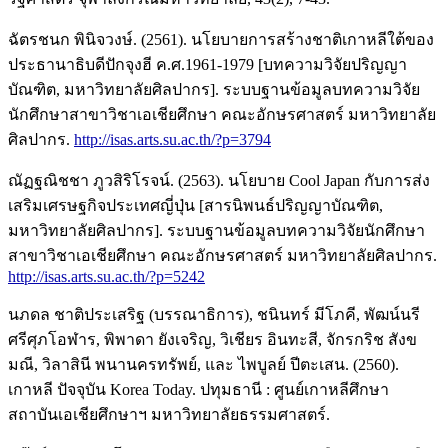
ฉัตรชนก พินิจวงษ์. (2561). นโยบายการสร้างชาติเกาหลีใต้ของ
ประธานาธิบดีปักจุงฮี ค.ศ.1961-1979 [บทความวิจัยปริญญา
บัณฑิต, มหาวิทยาลัยศิลปากร]. ระบบฐานข้อมูลบทความวิจัย
นักศึกษาสาขาวิชาเอเชียศึกษา คณะอักษรศาสตร์ มหาวิทยาลัย
ศิลปากร.
http://isas.arts.su.ac.th/?p=3794
ณัฏฐณิชชา ภูวสิริโรจน์. (2563). นโยบาย Cool Japan กับการส่ง
เสริมเศรษฐกิจประเทศญี่ปุ่น [สารนิพนธ์ปริญญาบัณฑิต,
มหาวิทยาลัยศิลปากร]. ระบบฐานข้อมูลบทความวิจัยนักศึกษา
สาขาวิชาเอเชียศึกษา คณะอักษรศาสตร์ มหาวิทยาลัยศิลปากร.
http://isas.arts.su.ac.th/?p=5242
นภดล ชาติประเสริฐ (บรรณาธิการ), ชนินทร์ มีโภคี, พัฒน์นรี
ศรีศุภโอฬาร, พิพาดา ยังเจริญ, วิเชียร อินทะสี, จักรกริช สังข
มณี, วิลาสินี พนานครทรัพย์, และ ไพบูลย์ ปีตะเสน. (2560).
เกาหลี ปัจจุบัน Korea Today. ปทุมธานี : ศูนย์เกาหลีศึกษา
สถาบันเอเชียศึกษาฯ มหาวิทยาลัยธรรมศาสตร์.