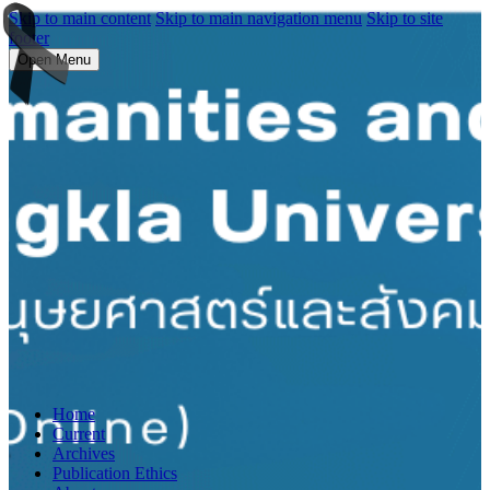
Skip to main content
Skip to main navigation menu
Skip to site
footer
Open Menu
Home
Current
Archives
Publication Ethics