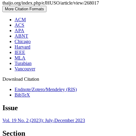
thaijo.org/index.php/eJHUSO/article/view/268017
More Citation Formats
ACM
ACS
APA
ABNT
Chicago
Harvard
IEEE
MLA
Turabian
Vancouver
Download Citation
Endnote/Zotero/Mendeley (RIS)
BibTeX
Issue
Vol. 19 No. 2 (2023): July-December 2023
Section