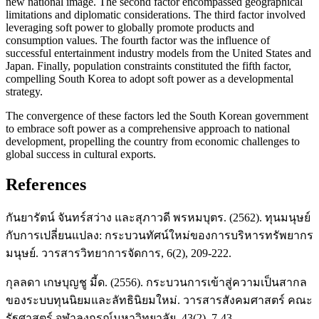
new national image. The second factor encompassed geographical
limitations and diplomatic considerations. The third factor involved
leveraging soft power to globally promote products and
consumption values. The fourth factor was the influence of
successful entertainment industry models from the United States and
Japan. Finally, population constraints constituted the fifth factor,
compelling South Korea to adopt soft power as a developmental
strategy.
The convergence of these factors led the South Korean government
to embrace soft power as a comprehensive approach to national
development, propelling the country from economic challenges to
global success in cultural exports.
References
กันยารัตน์ จันทร์สว่าง และสุภาวดี พรหมบุตร. (2562). ทุนมนุษย์
กับการเปลี่ยนแปลง: กระบวนทัศน์ใหม่ของการบริหารทรัพยากร
มนุษย์. วารสารวิทยาการจัดการ, 6(2), 209-222.
กุลลดา เกษบุญชู มี้ด. (2556). กระบวนการเข้าสู่ความเป็นสากล
ของระบบทุนนิยมและลัทธินิยมใหม่. วารสารสังคมศาสตร์ คณะ
รัฐศาสตร์ จุฬาลงกรณ์มหาวิทยาลัย, 43(2), 7-43.