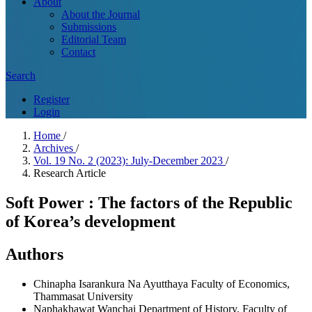
About
About the Journal
Submissions
Editorial Team
Contact
Search
Register
Login
Home
/
Archives
/
Vol. 19 No. 2 (2023): July-December 2023
/
Research Article
Soft Power : The factors of the Republic
of Korea’s development
Authors
Chinapha Isarankura Na Ayutthaya
Faculty of Economics,
Thammasat University
Naphakhawat Wanchai
Department of History, Faculty of