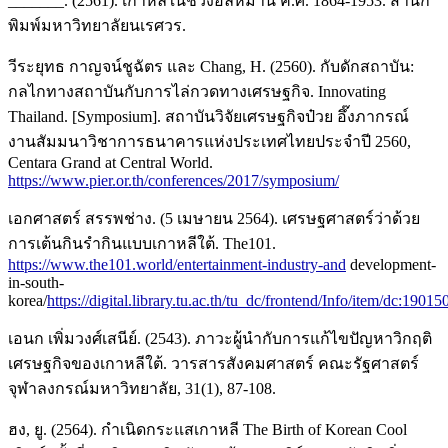
_______. (2561). เกาหลีในช่วงอลหม่าน ค.ศ. 1864-1953. สำนัก
พิมพ์มหาวิทยาลัยนเรศวร.
วีระยุทธ กาญจน์ชูฉัตร และ Chang, H. (2560). กับดักสถาบัน:
กลไกทางสถาบันกับการไล่กวดทางเศรษฐกิจ. Innovating
Thailand. [Symposium]. สถาบันวิจัยเศรษฐกิจป๋วย อึ๊งภากรณ์
งานสัมมนาวิชาการธนาคารแห่งประเทศไทยประจำปี 2560,
Centara Grand at Central World.
https://www.pier.or.th/conferences/2017/symposium/
เอกศาสตร์ สรรพช่าง. (5 เมษายน 2564). เศรษฐศาสตร์ว่าด้วย
การเต้นกินรำกินแบบเกาหลีใต้. The101.
https://www.the101.world/entertainment-industry-and
development-
in-south-
korea/
https://digital.library.tu.ac.th/tu_dc/frontend/Info/item/dc:19015
เอนก เพิ่มวงศ์เสนีย์. (2543). ภาวะผู้นำกับการแก้ไขปัญหาวิกฤติ
เศรษฐกิจของเกาหลีใต้. วารสารสังคมศาสตร์ คณะรัฐศาสตร์
จุฬาลงกรณ์มหาวิทยาลัย, 31(1), 87-108.
ฮง, ยู. (2564). กำเนิดกระแสเกาหลี The Birth of Korean Cool