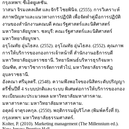
กรุงเทพฯ: ซีเอ็ดยูเคชั่น.
วาสนา จิรมงคลเลิศ และจักรี ไชยพินิจ. (2555). การวิเคราะห์
สภาพปัญหาและแนวทางการปฏิบัติ เพื่อจัดทำคู่มือการปฏิบัติ
งานของสำนักงานคณบดี คณะรัฐศาสตร์และนิติศาสตร์
มหาวิทยาลัยบูรพา. ชลบุรี: คณะรัฐศาสตร์และนิติศาสตร์
มหาวิทยาลัยบูรพา.
อรุโณทัย อุ่นไธสง. (2552). อรุโณทัย อุ่นไธสง. (2552). คุณภาพ
การให้บริการของกองการเจ้าหน้าที่ สํานักงานอธิการบดี
มหาวิทยาลัยอุบลราชธานี. วิทยานิพนธ์บริหารธุรกิจมหา
บัณฑิต, สาขาวิชาการจัดการทัวไป, มหาวิทยาลัยราชภัฏ
อุบลราชธานี.
อังคณา ศรีมุลตรี. (2548). ความพึงพอใจของนิสิตระดับปริญญา
ตรีชั้นปีที่ 4 ระบบปกติและระบบ พิเศษต่อการให้บริการของกอง
ทะเบียนและประมวลผล มหาวิทยาลัยมหาสารคาม.
มหาสารคาม: มหาวิทยาลัยมหาสารคาม.
อดุลย์ จาตุรงคกุล. (2550). พฤติกรรมผู้บริโภค (พิมพ์ครั้งที่ 8).
กรุงเทพฯ: มหาวิทยาลัยธรรมศาสตร์.
Kolter, P. (2010). Marketing management (The Millennium ed.).
New Jersey: Prentice Hall.