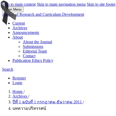
Skip to main content
Skip to main navigation menu
Skip to site footer
Open Menu
Journal of Research and Curriculum Development
Current
Archives
Announcements
About
About the Journal
Submissions
Editorial Team
Contact
Publication Ethics Policy
Search
Register
Login
Home
/
Archives
/
ปีที่ 1 ฉบับที่ 1 กรกฎาคม-ธันวาคม 2011
/
บทความปริทรรศน์