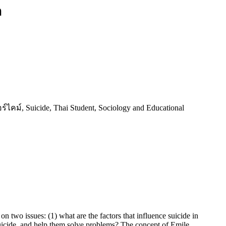
า
์, Suicide, Thai Student, Sociology and Educational
 on two issues: (1) what are the factors that influence suicide in
suicide, and help them solve problems? The concept of Emile