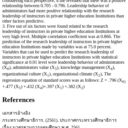
considering each perspective, it the revealed that there was a positive
relationship between 0.705 - 0.796. Leadership behavior of
administrators had more positive relationship with the research
leadership of instructors in private higher education Institutions than
other factors predictive.
3. Five out of six factors were found related to the research
leadership of instructors in private higher education Institutions at
very high level. Multiple correlation coefficient was at 0.866. The
prediction of the research leadership of instructors in private higher
education Institutions made by variables was at 75.0 percent.
Variables that can be used to predict the research leadership of
instructors in private higher education Institutions with statistical
significance at 0.01 level were leadership behavior of administrators
(X
), administrators value (X
), knowledge management (X
),
6
5
4
organizational culture (X
), organizational climate (X
), The
1
2
regression equation of standard scores was as follows: Z = .796 (X
6)
+.477 (X
) +.432 (X
)+.397 (X
) +.382 (X
)
5
4
1
2
References
เอกสารอ้างอิง
กระทรวงศึกษาธิการ. (2561). ประกาศกระทรวงศึกษาธิการ
เรื่อง มาตรฐานการอุดมศึกษา พ.ศ. 2561.