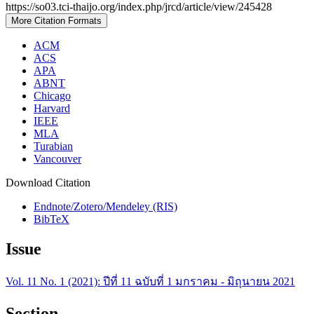
https://so03.tci-thaijo.org/index.php/jrcd/article/view/245428
More Citation Formats
ACM
ACS
APA
ABNT
Chicago
Harvard
IEEE
MLA
Turabian
Vancouver
Download Citation
Endnote/Zotero/Mendeley (RIS)
BibTeX
Issue
Vol. 11 No. 1 (2021): ปีที่ 11 ฉบับที่ 1 มกราคม - มิถุนายน 2021
Section