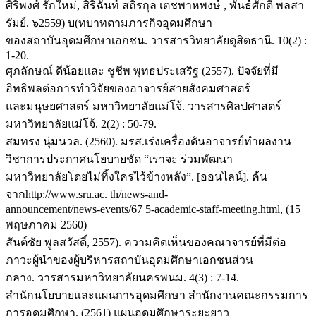
ศิริพงศ์ รักใหม่, สิริฉันท์ สถิรกุล เตชพาหพงษ์ , พันธ์ศักดิ์ พลสา
รัมย์. ๖2559) บ(ทบาทตามภารกิจอุดมศึกษา
ของสถาบันอุดมศึกษาเอกชน. วารสารวิทยาลัยดุสิตธานี. 10(2) :
1-20.
ศุภลักษณ์ ดีน้อยและ ชูชีพ พุทธประเสริฐ (2557). ปัจจัยที่มี
อิทธิพลต่อการทำวิจัยของอาจารย์สายสังคมศาสตร์
และมนุษยศาสตร์ มหาวิทยาลัยแม่โจ้. วารสารศิลปศาสตร์
มหาวิทยาลัยแม่โจ้. 2(2) : 50-79.
สมทรง นุ่มนวล. (2560). มรส.เร่งเครื่องดันอาจารย์ทำผลงาน
วิชาการประกาศนโยบายชัด “เราจะ ร่วมพัฒนา
มหาวิทยาลัยโดยไม่ทิ้งใครไว้ข้างหลัง”. [ออนไลน์]. ค้น
จากhttp://www.sru.ac. th/news-and-
announcement/news-events/67 5-academic-staff-meeting.html, (15
พฤษภาคม 2560)
สันต์ชัย พูลสวัสดิ์, 2557). ความคิดเห็นของคณาจารย์ที่มีต่อ
ภาวะผู้นำของผู้บริหารสถาบันอุดมศึกษาเอกชนส่วน
กลาง. วารสารมหาวิทยาลัยนครพนม. 4(3) : 7-14.
สำนักนโยบายและแผนการอุดมศึกษา สำนักงานคณะกรรมการ
การอุดมศึกษา. (2561) แผนอุดมศึกษาระยะยาว