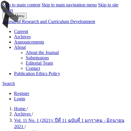
Skip to main content
Skip to main navigation menu
Skip to site
footer
Open Menu
Journal of Research and Curriculum Development
Current
Archives
Announcements
About
About the Journal
Submissions
Editorial Team
Contact
Publication Ethics Policy
Search
Register
Login
Home
/
Archives
/
Vol. 11 No. 1 (2021): ปีที่ 11 ฉบับที่ 1 มกราคม - มิถุนายน
2021
/