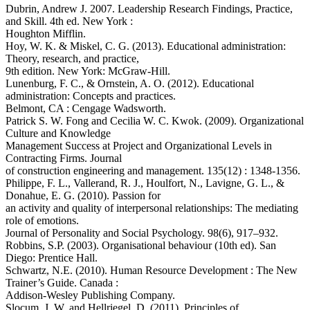
Dubrin, Andrew J. 2007. Leadership Research Findings, Practice,
and Skill. 4th ed. New York :
Houghton Mifflin.
Hoy, W. K. & Miskel, C. G. (2013). Educational administration:
Theory, research, and practice,
9th edition. New York: McGraw-Hill.
Lunenburg, F. C., & Ornstein, A. O. (2012). Educational
administration: Concepts and practices.
Belmont, CA : Cengage Wadsworth.
Patrick S. W. Fong and Cecilia W. C. Kwok. (2009). Organizational
Culture and Knowledge
Management Success at Project and Organizational Levels in
Contracting Firms. Journal
of construction engineering and management. 135(12) : 1348-1356.
Philippe, F. L., Vallerand, R. J., Houlfort, N., Lavigne, G. L., &
Donahue, E. G. (2010). Passion for
an activity and quality of interpersonal relationships: The mediating
role of emotions.
Journal of Personality and Social Psychology. 98(6), 917–932.
Robbins, S.P. (2003). Organisational behaviour (10th ed). San
Diego: Prentice Hall.
Schwartz, N.E. (2010). Human Resource Development : The New
Trainer’s Guide. Canada :
Addison-Wesley Publishing Company.
Slocum, J. W. and Hellriegel, D. (2011). Principles of