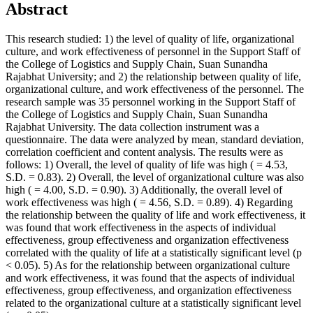
Abstract
This research studied: 1) the level of quality of life, organizational
culture, and work effectiveness of personnel in the Support Staff of
the College of Logistics and Supply Chain, Suan Sunandha
Rajabhat University; and 2) the relationship between quality of life,
organizational culture, and work effectiveness of the personnel. The
research sample was 35 personnel working in the Support Staff of
the College of Logistics and Supply Chain, Suan Sunandha
Rajabhat University. The data collection instrument was a
questionnaire. The data were analyzed by mean, standard deviation,
correlation coefficient and content analysis. The results were as
follows: 1) Overall, the level of quality of life was high ( = 4.53,
S.D. = 0.83). 2) Overall, the level of organizational culture was also
high ( = 4.00, S.D. = 0.90). 3) Additionally, the overall level of
work effectiveness was high ( = 4.56, S.D. = 0.89). 4) Regarding
the relationship between the quality of life and work effectiveness, it
was found that work effectiveness in the aspects of individual
effectiveness, group effectiveness and organization effectiveness
correlated with the quality of life at a statistically significant level (p
< 0.05). 5) As for the relationship between organizational culture
and work effectiveness, it was found that the aspects of individual
effectiveness, group effectiveness, and organization effectiveness
related to the organizational culture at a statistically significant level