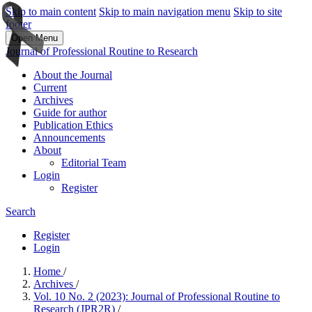
Skip to main content
Skip to main navigation menu
Skip to site
footer
Open Menu
Journal of Professional Routine to Research
About the Journal
Current
Archives
Guide for author
Publication Ethics
Announcements
About
Editorial Team
Login
Register
Search
Register
Login
Home
/
Archives
/
Vol. 10 No. 2 (2023): Journal of Professional Routine to
Research (JPR2R)
/