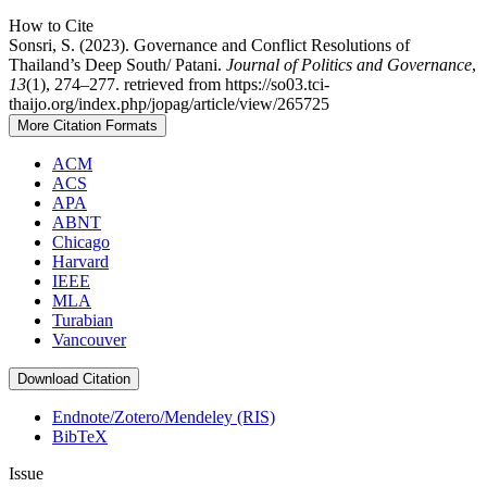
How to Cite
Sonsri, S. (2023). Governance and Conflict Resolutions of
Thailand’s Deep South/ Patani.
Journal of Politics and Governance
,
13
(1), 274–277. retrieved from https://so03.tci-
thaijo.org/index.php/jopag/article/view/265725
More Citation Formats
ACM
ACS
APA
ABNT
Chicago
Harvard
IEEE
MLA
Turabian
Vancouver
Download Citation
Endnote/Zotero/Mendeley (RIS)
BibTeX
Issue