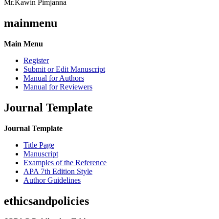
Mr.Kawin Pimjanna
mainmenu
Main Menu
Register
Submit or Edit Manuscript
Manual for Authors
Manual for Reviewers
Journal Template
Journal Template
Title Page
Manuscript
Examples of the Reference
APA 7th Edition Style
Author Guidelines
ethicsandpolicies