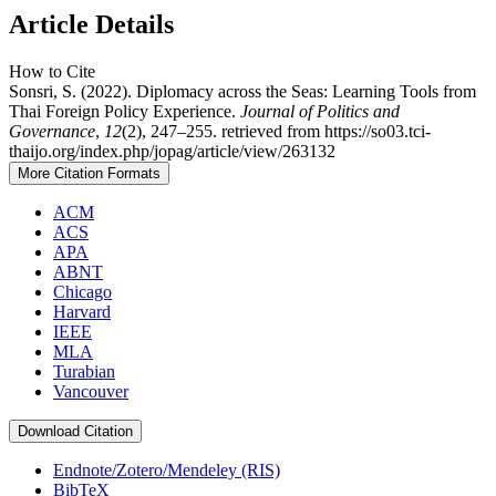
Article Details
How to Cite
Sonsri, S. (2022). Diplomacy across the Seas: Learning Tools from
Thai Foreign Policy Experience.
Journal of Politics and
Governance
,
12
(2), 247–255. retrieved from https://so03.tci-
thaijo.org/index.php/jopag/article/view/263132
More Citation Formats
ACM
ACS
APA
ABNT
Chicago
Harvard
IEEE
MLA
Turabian
Vancouver
Download Citation
Endnote/Zotero/Mendeley (RIS)
BibTeX