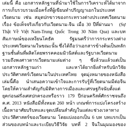
เล่มนี้ คือ เอกสารหลักฐานที่นำมาใช้ในการวิเคราะห์ได้มาจาก
การเก็บรวบรวมเมื่อครั้งที่ผู้เขียนทำปริญญาเอกในประเทศ
เวียดนาม เช่น สมุดปกขาวของกระทรวงต่างประเทศเวียดนาม
เรื่อง ข้อเท็จจริงเกี่ยวกับเวียดนาม-จีน เมื่อ 30 ปีที่ผ่านมา (Sự
Thật Về Việt Nam-Trung Quốc Trong 30 Năm Qua) และบท
สัมภาษณ์ของเหงียนโคธัค รัฐมนตรีว่าการกระทรวงต่าง
ประเทศเวียดนามในขณะนั้น ซึ่งได้ถือว่าเอกสารข้างต้นเป็นหลัก
ฐานชั้นต้นที่ผลิตโดยพรรคคอมมิวนิสต์และรัฐบาลเวียดนาม
รวมถึงพงศาวดารเวียดนามเล่มต่าง ๆ ซึ่งล้วนแล้วแต่เป็น
เอกสารหลักฐานเก่า และหาได้ยากยิ่งสำหรับนักวิจัย
ประวัติศาสตร์เวียดนามในประเทศไทย จุดมุ่งหมายของหนังสือ
เล่มนี้คือ นำเสนอความเข้าใจและการรับรู้ที่เวียดนามมีต่อจีน
โดยให้ความสำคัญกับมิติทางการเมืองและเศรษฐกิจนับตั้งแต่
ยุคก่อนฝรั่งเศสปกครองหรือราว 179 ปีก่อนคริสต์ศักราชจนถึง
ค.ศ. 2013 หนังสือมีทั้งหมด 260 หน้า เกณฑ์การแบ่งโครงสร้าง
เนื้อหาอาศัยบริบทและจุดเปลี่ยนสำคัญในแต่ละช่วงเวลาทาง
ประวัติศาสตร์ของเวียดนาม โดยแบ่งออกเป็น 6 บท บทแรกเป็น
ส่วนของบทนำและระเบียบวิธีวิจัย บทที่ 2 จีนในมุมมองของ