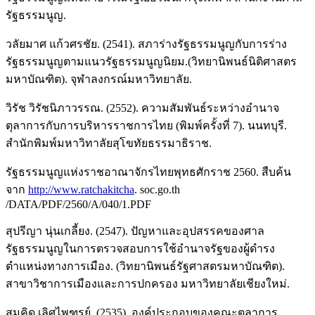
รัฐธรรมนูญ.
วลัยมาศ แก้วศรชัย. (2541). สภาร่างรัฐธรรมนูญกับการร่าง
รัฐธรรมนูญตามแนวรัฐธรรมนูญนิยม.(วิทยานิพนธ์นิติศาสตร
มหาบัณฑิต). จุฬาลงกรณ์มหาวิทยาลัย.
วิรัช วิรัชนิภาวรรณ. (2552). ความสัมพันธ์ระหว่างอำนาจ
ตุลาการกับการบริหารราชการไทย (พิมพ์ครั้งที่ 7). นนทบุรี.
สำนักพิมพ์มหาวิทาลัยสุโขทัยธรรมาธิราช.
รัฐธรรมนูญแห่งราชอาณาจักรไทยพุทธศักราช 2560. สืบค้น
จาก
http://www.ratchakitcha
. soc.go.th
/DATA/PDF/2560/A/040/1.PDF
สุปรีญา นุ่นเกลี้ยง. (2547). ปัญหาและอุปสรรคของศาล
รัฐธรรมนูญในการตรวจสอบการใช้อำนาจรัฐของผู้ดำรง
ตำแหน่งทางการเมือง. (วิทยานิพนธ์รัฐศาสตรมหาบัณฑิต).
สาขาวิชาการเมืองและการปกครอง มหาวิทยาลัยเชียงใหม่.
สมคิด เลิศไพฑูรย์. (2535). องค์ประกอบของคณะตุลาการ