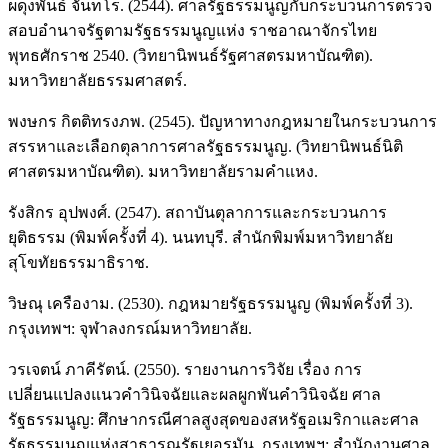
ผดุงพันธ์ จันทโร. (2544). ศาลรัฐธรรมนูญกับกระบวนการตรวจ
สอบอำนาจรัฐตามรัฐธรรมนูญแห่ง ราชอาณาจักรไทย
พุทธศักราช 2540. (วิทยานิพนธ์รัฐศาสตรมหาบัณฑิต).
มหาวิทยาลัยธรรมศาสตร์.
พงษกร กิตติทรงภพ. (2545). ปัญหาทางกฎหมายในกระบวนการ
สรรหาและเลือกตุลาการศาลรัฐธรรมนูญ. (วิทยานิพนธ์นิติ
ศาสตรมหาบัณฑิต). มหาวิทยาลัยรามคำแหง.
รังสิกร อุปพงศ์. (2547). สถาบันตุลาการและกระบวนการ
ยุติธรรม (พิมพ์ครั้งที่ 4). นนทบุรี. สำนักพิมพ์มหาวิทยาลัย
สุโขทัยธรรมาธิราช.
วิษณุ เครืองาม. (2530). กฎหมายรัฐธรรมนูญ (พิมพ์ครั้งที่ 3).
กรุงเทพฯ: จุฬาลงกรณ์มหาวิทยาลัย.
วรเจตน์ ภาคีรัตน์. (2550). รายงานการวิจัย เรื่อง การ
เปลี่ยนแปลงแนวคำวินิจฉัยและผลผูกพันคำวินิจฉัย ศาล
รัฐธรรมนูญ: ศึกษากรณีศาลสูงสุดของสหรัฐอเมริกาและศาล
รัฐธรรมนูญแห่งสาธารณรัฐเยอรมัน. กรุงเทพฯ: สำนักงานศาล