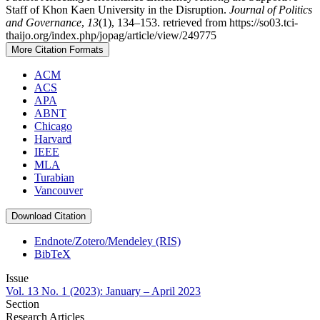
Staff of Khon Kaen University in the Disruption.
Journal of Politics
and Governance
,
13
(1), 134–153. retrieved from https://so03.tci-
thaijo.org/index.php/jopag/article/view/249775
More Citation Formats
ACM
ACS
APA
ABNT
Chicago
Harvard
IEEE
MLA
Turabian
Vancouver
Download Citation
Endnote/Zotero/Mendeley (RIS)
BibTeX
Issue
Vol. 13 No. 1 (2023): January – April 2023
Section
Research Articles