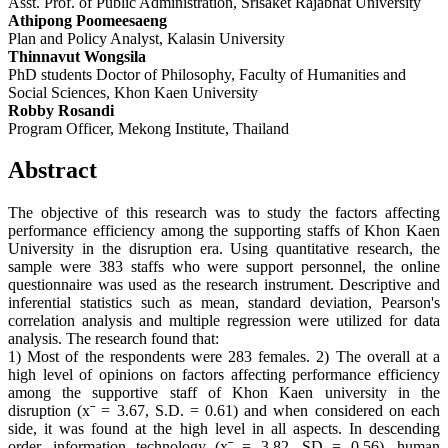
Asst. Prof. of Public Administration, Srisaket Rajabhat University
Athipong Poomeesaeng
Plan and Policy Analyst, Kalasin University
Thinnavut Wongsila
PhD students Doctor of Philosophy, Faculty of Humanities and
Social Sciences, Khon Kaen University
Robby Rosandi
Program Officer, Mekong Institute, Thailand
Abstract
The objective of this research was to study the factors affecting
performance efficiency among the supporting staffs of Khon Kaen
University in the disruption era. Using quantitative research, the
sample were 383 staffs who were support personnel, the online
questionnaire was used as the research instrument. Descriptive and
inferential statistics such as mean, standard deviation, Pearson's
correlation analysis and multiple regression were utilized for data
analysis. The research found that:
1) Most of the respondents were 283 females. 2) The overall at a
high level of opinions on factors affecting performance efficiency
among the supportive staff of Khon Kaen university in the
disruption (xˉ = 3.67, S.D. = 0.61) and when considered on each
side, it was found at the high level in all aspects. In descending
order, information technology (xˉ = 3.82, SD = 0.56), human