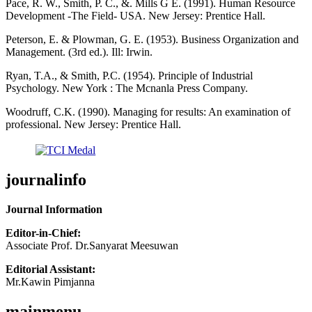
Pace, R. W., Smith, P. C., &. Mills G E. (1991). Human Resource
Development -The Field- USA. New Jersey: Prentice Hall.
Peterson, E. & Plowman, G. E. (1953). Business Organization and
Management. (3rd ed.). Ill: Irwin.
Ryan, T.A., & Smith, P.C. (1954). Principle of Industrial
Psychology. New York : The Mcnanla Press Company.
Woodruff, C.K. (1990). Managing for results: An examination of
professional. New Jersey: Prentice Hall.
journalinfo
Journal Information
Editor-in-Chief:
Associate Prof. Dr.Sanyarat Meesuwan
Editorial Assistant:
Mr.Kawin Pimjanna
mainmenu