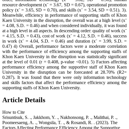
resource development (xˉ = 3.67, SD = 0.67), operational promotion
policy (xˉ = 3.65, SD = 0.70), and skills (xˉ = 3.54, SD = 0.51). 3).
Meanwhile, efficiency in performance of supporting staffs of Khon
Kaen University in the disruption, the overall was at a high level (xˉ
= 4.08, S.D. = 0.46) and when considered individually, it was found
at a high level in all aspects. In descending order: quality of work (xˉ
= 4.15, S.D. = 0.43), cost of work (xˉ = 4.12, S.D. = 0.46), success
in work (xˉ = 4.04, S.D. = 0.46) and duration (xˉ = 3.99, S.D. =
0.47) 4) Overall, performance factors were a moderate correlation
with the performance of efficiency among the supporting staffs of
Khon Kaen University in the disruption was statistically significant
at the level of 0.01 (r = 0.408, p-value <0.01). 5) Factors affecting
performance efficiency among the supportive staff of Khon Kaen
University in the disruption can be forecasted at 28.70% (R2=
0.287). It was found that there were only information technology
and skills factors that affect the performance efficiency among the
supporting staffs of Khon Kaen University.
Article Details
How to Cite
Srisuntisuk, S. ., Jakkhom, Y. ., Nakhonsong, P. ., Malithai, P. .,
Poomeesaeng, A. ., Wongsila, T. ., & Rosandi, R. . (2023). The
Factors Affecting Performance Efficiency Among the Supportive