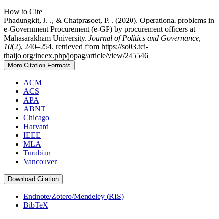
How to Cite
Phadungkit, J. ., & Chatprasoet, P. . (2020). Operational problems in
e-Government Procurement (e-GP) by procurement officers at
Mahasarakham University.
Journal of Politics and Governance
,
10
(2), 240–254. retrieved from https://so03.tci-
thaijo.org/index.php/jopag/article/view/245546
More Citation Formats
ACM
ACS
APA
ABNT
Chicago
Harvard
IEEE
MLA
Turabian
Vancouver
Download Citation
Endnote/Zotero/Mendeley (RIS)
BibTeX