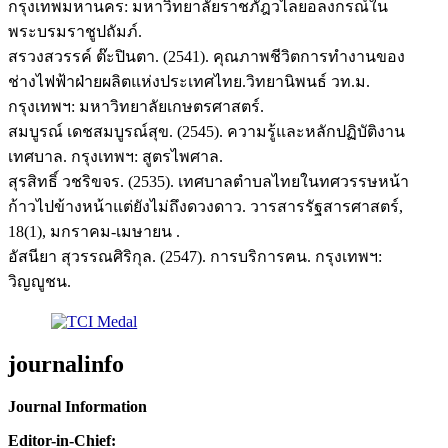
กรุงเทพมหานคร: มหาวิทยาลัยราชภัฎวไลยอลงกรณ์ใน
พระบรมราชูปถัมภ์.
สรวงสวรรค์ ต๊ะปินตา. (2541). คุณภาพชีวิตการทำงานของ
ช่างไฟฟ้าฝ่ายผลิตแห่งประเทศไทย.วิทยานิพนธ์ วท.ม.
กรุงเทพฯ: มหาวิทยาลัยเกษตรศาสตร์.
สมบูรณ์ เดชสมบูรณ์สุข. (2545). ความรู้และหลักปฏิบัติงาน
เทศบาล. กรุงเทพฯ: สูตรไพศาล.
สุรสิทธิ์ วชริขจร. (2535). เทศบาลตำบลไทยในทศวรรษหน้า
ก้าวไปข้างหน้าแต่ยังไม่ถึงดวงดาว. วารสารรัฐสารศาสตร์,
18(1), มกราคม-เมษายน .
อัสนียา สุวรรณศิริกุล. (2547). การบริการฅน. กรุงเทพฯ:
วิญญูชน.
journalinfo
Journal Information
Editor-in-Chief: