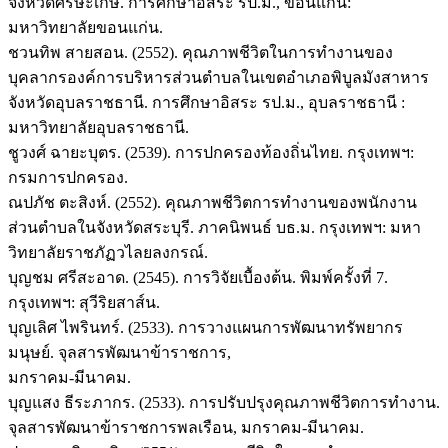
จังหวัดศรีษะเกษ. การศึกษาอิสระ รป.ม., ขอนแก่น:
มหาวิทยาลัยขอนแก่น.
ชวนทิพ สายสอน. (2552). คุณภาพชีวิตในการทำงานของ
บุคลากรองค์การบริหารส่วนตำบลในเขตอำเภอพิบูลมังสาหาร
จังหวัดอุบลราชธานี. การศึกษาอิสระ รป.ม., อุบลราชธานี :
มหาวิทยาลัยอุบลราชธานี.
ชูวงศ์ ฉายะบุตร. (2539). การปกครองท้องถิ่นไทย. กรุงเทพฯ:
กรมการปกครอง.
ณปภัช ตะสิงห์. (2552). คุณภาพชีวิตการทำงานของพนักงาน
ส่วนตำบลในจังหวัดสระบุรี. ภาคนิพนธ์ บธ.ม. กรุงเทพฯ: มหา
วิทยาลัยราชภัฏวไลยลงกรณ์.
บุญชม ศรีสะอาด. (2545). การวิจัยเบื้องต้น. พิมพ์ครั้งที่ 7.
กรุงเทพฯ: สุวีริยสาส์น.
บุญเลิศ ไพรินทร์. (2533). การวางแผนการพัฒนาทรัพยากร
มนุษย์. จุลสารพัฒนาข้าราชการ,
มกราคม-มีนาคม.
บุญแสง ธีระภากร. (2533). การปรับปรุงคุณภาพชีวิตการทำงาน.
จุลสารพัฒนาข้าราชการพลเรือน, มกราคม-มีนาคม.