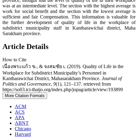
province, thought that the level of quality of life in their workplace
was at an intermediate level. The section with the highest average is
work for social benefit and the section with the lowest average is
sufficient and fair Compensation. This information is valuable for
the further development of quality of life in the workplace of
subdistrict municipality staff in Kantharawichai district, Maha
Sarakham province.
Article Details
How to Cite
เนื่องพระแก้ว ข., & จงสมชัย เ. (2019). Quality of Life in the
Workplace for Subdistrict Municipality’s Personnel in
Kantharawichai District, Mahasarakham Province.
Journal of
Politics and Governance
,
9
(1), 121–137. retrieved from
https://so03.tci-thaijo.org/index.php/jopag/article/view/193899
More Citation Formats
ACM
ACS
APA
ABNT
Chicago
Harvard