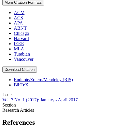
More Citation Formats
ACM
ACS
APA
ABNT
Chicago
Harvard
IEEE
MLA
Turabian
Vancouver
Download Citation
Endnote/Zotero/Mendeley (RIS)
BibTeX
Issue
Vol. 7 No. 1 (2017): January - April 2017
Section
Research Articles
References