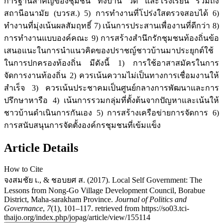
การฐานสำคัญของชุมชน ทั้งบ้าน วัด และโรงเรียน รวมถึง
สถานีอนามัย (บวรส.) 5) การทำงานที่โปร่งใสตรวจสอบได้ 6)
ทำงานที่มุ่งเน้นผลสัมฤทธิ์ 7) เน้นการประสานเพื่องานที่ดีกว่า 8)
การทำงานแบบองค์คณะ 9) การสร้างสำนึกรักชุมชนท้องถิ่นข้อ
เสนอแนะในการนำแนวคิดของปราชญ์ชาวบ้านมาประยุกต์ใช้
ในการปกครองท้องถิ่น มีดังนี้ 1) การใช้อาสาสมัครในการ
จัดการงานท้องถิ่น 2) ควรเน้นความไม่เป็นทางการเชื่อมงานให้
สำเร็จ 3) ควรเน้นประชาคมเป็นศูนย์กลางการพัฒนาและการ
ปรึกษาหารือ 4) เน้นการรวมกลุ่มที่ตั้งต้นจากปัญหาและเน้นให้
ชาวบ้านดำเนินการกันเอง 5) การสร้างเครือข่ายการจัดการ 6)
การสนับสนุนการจัดตั้งองค์กรชุมชนที่เข้มแข็ง
Article Details
How to Cite
จงสมชัย เ., & ชอบยศ ส. (2017). Local Self Government: The
Lessons from Nong-Go Village Development Council, Borabue
District, Maha-sarakham Province.
Journal of Politics and
Governance
,
7
(1), 101–117. retrieved from https://so03.tci-
thaijo.org/index.php/jopag/article/view/155114