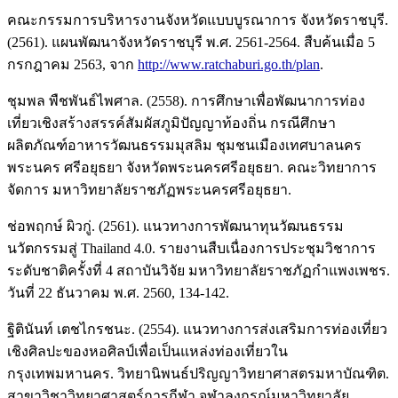
คณะกรรมการบริหารงานจังหวัดแบบบูรณาการ จังหวัดราชบุรี.
(2561). แผนพัฒนาจังหวัดราชบุรี พ.ศ. 2561-2564. สืบค้นเมื่อ 5
กรกฎาคม 2563, จาก
http://www.ratchaburi.go.th/plan
.
ชุมพล พืชพันธ์ไพศาล. (2558). การศึกษาเพื่อพัฒนาการท่อง
เที่ยวเชิงสร้างสรรค์สัมผัสภูมิปัญญาท้องถิ่น กรณีศึกษา
ผลิตภัณฑ์อาหารวัฒนธรรมมุสลิม ชุมชนเมืองเทศบาลนคร
พระนคร ศรีอยุธยา จังหวัดพระนครศรีอยุธยา. คณะวิทยาการ
จัดการ มหาวิทยาลัยราชภัฏพระนครศรีอยุธยา.
ช่อพฤกษ์ ผิวกู่. (2561). แนวทางการพัฒนาทุนวัฒนธรรม
นวัตกรรมสู่ Thailand 4.0. รายงานสืบเนื่องการประชุมวิชาการ
ระดับชาติครั้งที่ 4 สถาบันวิจัย มหาวิทยาลัยราชภัฏกำแพงเพชร.
วันที่ 22 ธันวาคม พ.ศ. 2560, 134-142.
ฐิตินันท์ เตชไกรชนะ. (2554). แนวทางการส่งเสริมการท่องเที่ยว
เชิงศิลปะของหอศิลป์เพื่อเป็นแหล่งท่องเที่ยวใน
กรุงเทพมหานคร. วิทยานิพนธ์ปริญญาวิทยาศาสตรมหาบัณฑิต.
สาขาวิชาวิทยาศาสตร์การกีฬา จุฬาลงกรณ์มหาวิทยาลัย.