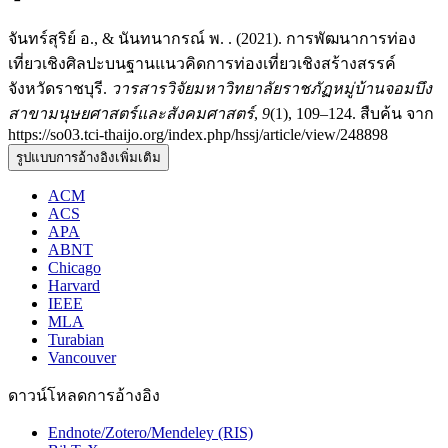
จันทร์สุริย์ อ., & นันทนากรณ์ พ. . (2021). การพัฒนาการท่อง
เที่ยวเชิงศิลปะบนฐานแนวคิดการท่องเที่ยวเชิงสร้างสรรค์
จังหวัดราชบุรี.
วารสารวิจัยมหาวิทยาลัยราชภัฏหมู่บ้านจอมบึง
สาขามนุษยศาสตร์และสังคมศาสตร์
,
9
(1), 109–124. สืบค้น จาก
https://so03.tci-thaijo.org/index.php/hssj/article/view/248898
รูปแบบการอ้างอิงเพิ่มเติม
ACM
ACS
APA
ABNT
Chicago
Harvard
IEEE
MLA
Turabian
Vancouver
ดาวน์โหลดการอ้างอิง
Endnote/Zotero/Mendeley (RIS)