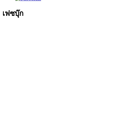
เฟซบุ๊ก