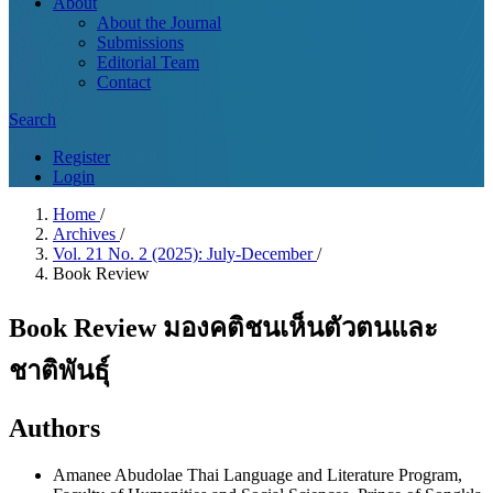
About
About the Journal
Submissions
Editorial Team
Contact
Search
Register
Login
Home
/
Archives
/
Vol. 21 No. 2 (2025): July-December
/
Book Review
Book Review มองคติชนเห็นตัวตนและ
ชาติพันธุ์
Authors
Amanee Abudolae
Thai Language and Literature Program,