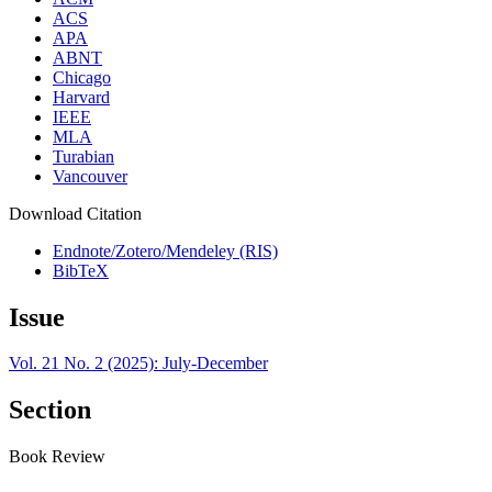
ACS
APA
ABNT
Chicago
Harvard
IEEE
MLA
Turabian
Vancouver
Download Citation
Endnote/Zotero/Mendeley (RIS)
BibTeX
Issue
Vol. 21 No. 2 (2025): July-December
Section
Book Review