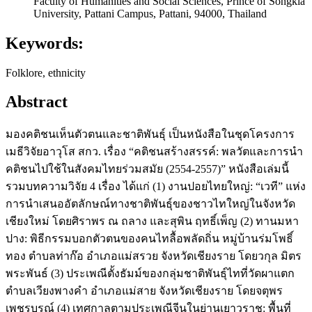
Faculty of Humanities and Social Sciences, Prince of Songkla
University, Pattani Campus, Pattani, 94000, Thailand
Keywords:
Folklore, ethnicity
Abstract
มองคติชนเห็นตัวตนและชาติพันธุ์ เป็นหนังสือในชุดโครงการ
เมธีวิจัยอาวุโส สกว. เรื่อง “คติชนสร้างสรรค์: พลวัตและการนำ
คติชนไปใช้ในสังคมไทยร่วมสมัย (2554-2557)” หนังสือเล่มนี้
รวมบทความวิจัย 4 เรื่อง ได้แก่ (1) งานปอยไทยใหญ่: “เวที” แห่ง
การนำเสนออัตลักษณ์ทางชาติพันธุ์ของชาวไทใหญ่ในจังหวัด
เชียงใหม่ โดยศิราพร ณ ถลาง และสุพิน ฤทธิ์เพ็ญ (2) ทานมหา
ปาง: พิธีกรรมบอกตัวตนของคนไทลื้อพลัดถิ่น หมู่บ้านร่มโพธิ์
ทอง ตำบลท่าก๊อ อำเภอแม่สรวย จังหวัดเชียงราย โดยวกุล มิตร
พระพันธ์ (3) ประเพณีตั้งธัมม์ของกลุ่มชาติพันธุ์ไทที่วัดผาแตก
ตำบลเวียงพางคำ อำเภอแม่สาย จังหวัดเชียงราย โดยจตุพร
เพชรบูรณ์ (4) เทศกาลตามประเพณีจีนในย่านเยาวราช: พื้นที่