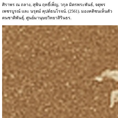
ศิราพร ณ ถลาง, สุพิน ฤทธิ์เพ็ญ, วกุล มิตรพระพันธ์, จตุพร
เพชรบูรณ์ และ นรุตม์ คุปต์ธนโรจน์. (2561). มองคติชนเห็นตัว
ตนชาติพันธุ์. ศูนย์มานุษยวิทยาสิรินธร.