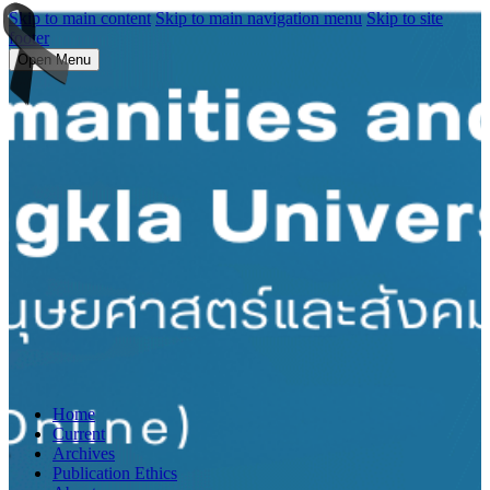
Skip to main content
Skip to main navigation menu
Skip to site
footer
Open Menu
Home
Current
Archives
Publication Ethics