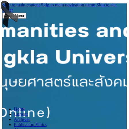
Skip to main content
Skip to main navigation menu
Skip to site
footer
Open Menu
Home
Current
Archives
Publication Ethics