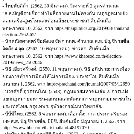
- ไทยพับลิก้า. (2562, 30 มีนาคม). วิเคราะห์ 2 สูตรคำนวณ
“ส.ส.บัญชีรายชื่อ” ทำไมสื่อรายงานไม่ตรงกัน-เหตุกฎหมายยัง
คลุมเครือ-สูตรไหนสะท้อนเสียงประชาชน? สืบค้นเมื่อ
พฤษภาคม 10, 2562, จาก https://thaipublica.org/2019/03/ thailand-
election-2562-65/
- นักคณิตศาสตร์ชื่อดังแฉชัด ๆ กกต. คำนวณ ส.ส. บัญชีรายชื่อ
ผิดถึง 4 จุด. (2562, 10 พฤษภาคม). ข่าวสด. สืบค้นเมื่อ
พฤษภาคม 10, 2562, จาก https://www.khaosod.co.th/election-
2019/news_2502046
- นิธิ เอียวศรีวงศ์. (2550, 11 พฤษภาคม). นิธิ อภิปราย: การเมือง
ของการทำการเมืองให้ไม่การเมือง. ประชาไท. สืบค้นเมื่อ
เมษายน 1, 2562, จาก https://prachatai.com/journal/2007/05/12659
- บวรศักดิ์ อุวรรณโณ. (2548). กฎหมายมหาชนเล่ม 2: การแบ่ง
แยกกฎหมายมหาชน-เอกชนและพัฒนาการกฎหมายมหาชนใน
ประเทศไทย. กรุงเทพฯ: จุฬาลงกรณ์มหาวิทยาลัย.
- บีบีซีไทย. (2562, 8 พฤษภาคม). เลือกตั้ง: กกต.ประกาศรับรอง
149 ส.ส. บัญชีรายชื่อ. บีบีซี. สืบค้นเมื่อ มิถุนายน 1, 2562, จาก
https://www.bbc.com/thai/ thailand-48197070