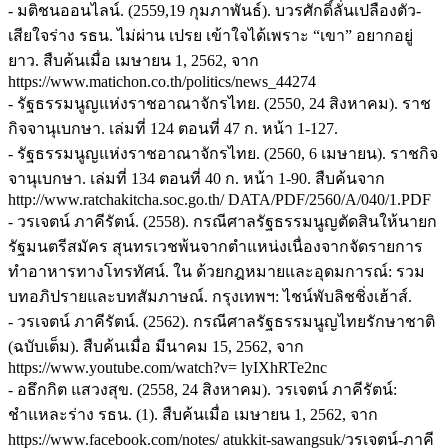
- มติชนออนไลน์. (2559,19 กุมภาพันธ์). บวรศักดิ์ลั่นเปลืองตัว-
เสียใจร่าง รธน. ไม่ผ่าน เปรย เข้าใจได้เพราะ “เขา” อยากอยู่
ยาว. สืบค้นเมื่อ เมษายน 1, 2562, จาก
https://www.matichon.co.th/politics/news_44274
- รัฐธรรมนูญแห่งราชอาณาจักรไทย. (2550, 24 สิงหาคม). ราช
กิจจานุเบกษา. เล่มที่ 124 ตอนที่ 47 ก. หน้า 1-127.
- รัฐธรรมนูญแห่งราชอาณาจักรไทย. (2560, 6 เมษายน). ราชกิจ
จานุเบกษา. เล่มที่ 134 ตอนที่ 40 ก. หน้า 1-90. สืบค้นจาก
http://www.ratchakitcha.soc.go.th/ DATA/PDF/2560/A/040/1.PDF
- วรเจตน์ ภาคีรัตน์. (2558). กรณีศาลรัฐธรรมนูญตัดสินให้นายก
รัฐมนตรีสมัคร สุนทรเวชพ้นจากตำแหน่งเนื่องจากจัดรายการ
ทำอาหารทางโทรทัศน์. ใน ด้วยกฎหมายและอุดมการณ์: รวม
บทอภิปรายและบทสัมภาษณ์. กรุงเทพฯ: ไชน์พับลิชชิ่งเฮ้าส์.
- วรเจตน์ ภาคีรัตน์. (2562). กรณีศาลรัฐธรรมนูญไทยรักษาชาติ
(ฉบับเต็ม). สืบค้นเมื่อ มีนาคม 15, 2562, จาก
https://www.youtube.com/watch?v= lyIXhRTe2nc
- อธึกกิต แสวงสุข. (2558, 24 สิงหาคม). วรเจตน์ ภาคีรัตน์:
ชำแหละร่าง รธน. (1). สืบค้นเมื่อ เมษายน 1, 2562, จาก
https://www.facebook.com/notes/ atukkit-sawangsuk/วรเจตน์-ภาคี