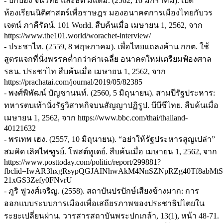
- ปกป้อง จันวิทย์ และธิติ มีแต้ม. (2562, 16 มกราคม). เปิด
ห้องเรียนนิติศาสตร์เพื่อราษฎร มองอนาคตการเมืองไทยกับวร
เจตน์ ภาคีรัตน์. 101 World. สืบค้นเมื่อ เมษายน 1, 2562, จาก
https://www.the101.world/worachet-interview/
- ประชาไท. (2559, 8 พฤษภาคม). เพื่อไทยแถลงค้าน กกต. ใช้
สูตรแจกที่นั่งพรรคต่ำกว่าค่าเฉลี่ย อนาคตใหม่เตรียมฟ้องศาล
รธน. ประชาไท สืบค้นเมื่อ เมษายน 1, 2562, จาก
https://prachatai.com/journal/2019/05/82385
- พงศ์พิพัฒน์ บัญชานนท์. (2560, 5 มิถุนายน). สามปีรัฐประหาร:
ทหารตบเท้านั่งรัฐวิสาหกิจบนสัญญาปฏิรูป. บีบีซีไทย. สืบค้นเมื่อ
เมษายน 1, 2562, จาก https://www.bbc.com/thai/thailand-
40121632
- พรเทพ เฮง. (2557, 10 มิถุนายน). “อย่าให้รัฐประหารสูญเปล่า”
สมคิด เลิศไพฑูรย์. โพสต์ทูเดย์. สืบค้นเมื่อ เมษายน 1, 2562, จาก
https://www.posttoday.com/politic/report/299881?
fbclid=IwAR3hxgRsypQGJAINhwAkM4NnSZNpRZg40Tf8abMtS
21xGS3Zefy0FNvrU
- ภูริ ฟูวงศ์เจริญ. (2558). สถาบันปรปักษ์เสียงข้างมาก: การ
ออกแบบระบบการเมืองเพื่อเสถียรภาพของประชาธิปไตยใน
ระยะเปลี่ยนผ่าน. วารสารสถาบันพระปกเกล้า, 13(1), หน้า 48-71.