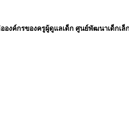
งค์กรของครูผู้ดูแลเด็ก ศูนย์พัฒนาเด็กเล็ก