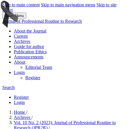
Skip to main content
Skip to main navigation menu
Skip to site
footer
Open Menu
Journal of Professional Routine to Research
About the Journal
Current
Archives
Guide for author
Publication Ethics
Announcements
About
Editorial Team
Login
Register
Search
Register
Login
Home
/
Archives
/
Vol. 10 No. 2 (2023): Journal of Professional Routine to
Research (JPR2R)
/