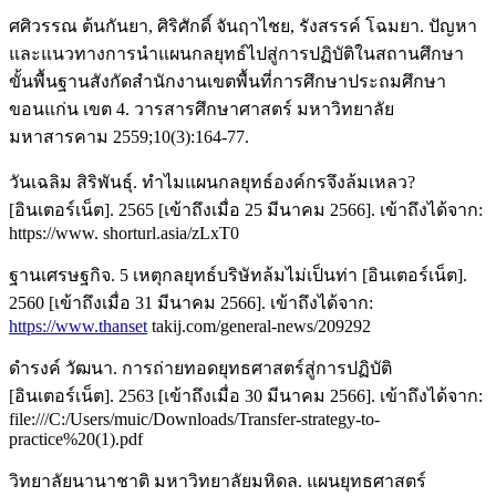
ศศิวรรณ ต้นกันยา, ศิริศักดิ์ จันฤาไชย, รังสรรค์ โฉมยา. ปัญหา
และแนวทางการนำแผนกลยุทธ์ไปสู่การปฏิบัติในสถานศึกษา
ขั้นพื้นฐานสังกัดสำนักงานเขตพื้นที่การศึกษาประถมศึกษา
ขอนแก่น เขต 4. วารสารศึกษาศาสตร์ มหาวิทยาลัย
มหาสารคาม 2559;10(3):164-77.
วันเฉลิม สิริพันธุ์. ทำไมแผนกลยุทธ์องค์กรจึงล้มเหลว?
[อินเตอร์เน็ต]. 2565 [เข้าถึงเมื่อ 25 มีนาคม 2566]. เข้าถึงได้จาก:
https://www. shorturl.asia/zLxT0
ฐานเศรษฐกิจ. 5 เหตุกลยุทธ์บริษัทล้มไม่เป็นท่า [อินเตอร์เน็ต].
2560 [เข้าถึงเมื่อ 31 มีนาคม 2566]. เข้าถึงได้จาก:
https://www.thanset
takij.com/general-news/209292
ดำรงค์ วัฒนา. การถ่ายทอดยุทธศาสตร์สู่การปฏิบัติ
[อินเตอร์เน็ต]. 2563 [เข้าถึงเมื่อ 30 มีนาคม 2566]. เข้าถึงได้จาก:
file:///C:/Users/muic/Downloads/Transfer-strategy-to-
practice%20(1).pdf
วิทยาลัยนานาชาติ มหาวิทยาลัยมหิดล. แผนยุทธศาสตร์