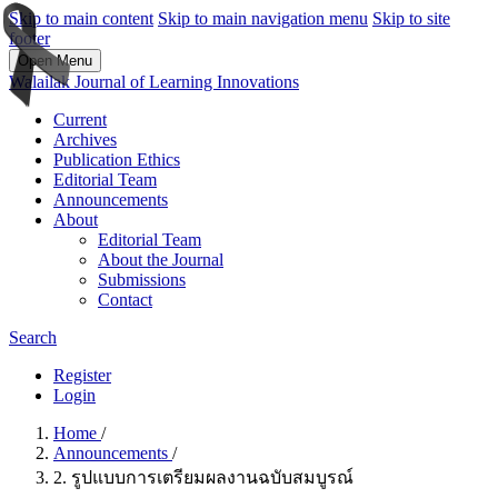
Skip to main content
Skip to main navigation menu
Skip to site
footer
Open Menu
Walailak Journal of Learning Innovations
Current
Archives
Publication Ethics
Editorial Team
Announcements
About
Editorial Team
About the Journal
Submissions
Contact
Search
Register
Login
Home
/
Announcements
/
2. รูปแบบการเตรียมผลงานฉบับสมบูรณ์